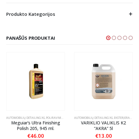
Produkto Kategorijos
PANAŠŪS PRODUKTAI
IKLŲ PRIEŽIŪRA
AUTOMOBILIŲ DETAILING'AS
,
POLIRAVIMAS
,
POLIRAVIMO PASTOS
AUTOMOBILIŲ DETAILING'AS
,
EKSTERJERAS
,
VARI
Meguiar’s Ultra Finishing
VARIKLIO VALIKLIS K2
Polish 205, 945 ml.
“AKRA” 5l
€
46.00
€
13.00