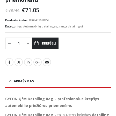
Original
Current
€
71.05
€
78.94
price
price
was:
is:
Produkto kodas:
8809432678359
€78.94.
€71.05.
Kategorijos:
Automobilių detailing'as
,
Įranga detailing'ui
Į KREPŠELĮ
APRAŠYMAS
GYEON Q²M Detailing Bag – profesionalus krepšys
automobilio priežiūros priemonėms
GYEON Q²M Detailing Bag
– tai aukštos kokybės
detailing