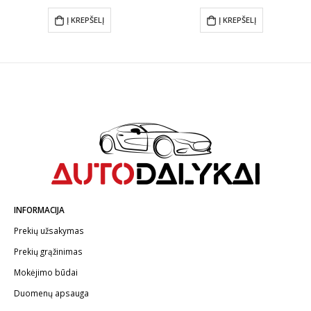
:
Į KREPŠELĮ
Į KREPŠELĮ
gh
0
INFORMACIJA
Prekių užsakymas
Prekių grąžinimas
Mokėjimo būdai
Duomenų apsauga