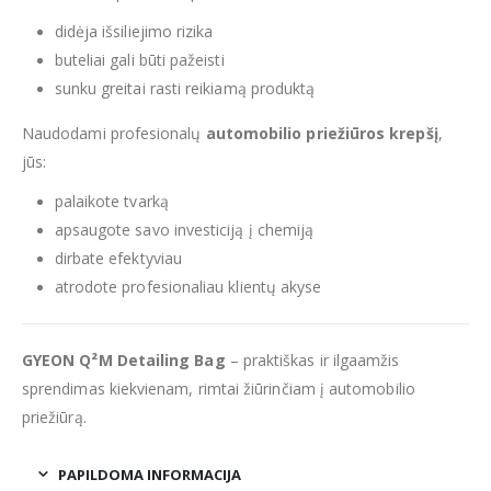
didėja išsiliejimo rizika
buteliai gali būti pažeisti
sunku greitai rasti reikiamą produktą
Naudodami profesionalų
automobilio priežiūros krepšį
,
jūs:
palaikote tvarką
apsaugote savo investiciją į chemiją
dirbate efektyviau
atrodote profesionaliau klientų akyse
GYEON Q²M Detailing Bag
– praktiškas ir ilgaamžis
sprendimas kiekvienam, rimtai žiūrinčiam į automobilio
priežiūrą.
PAPILDOMA INFORMACIJA