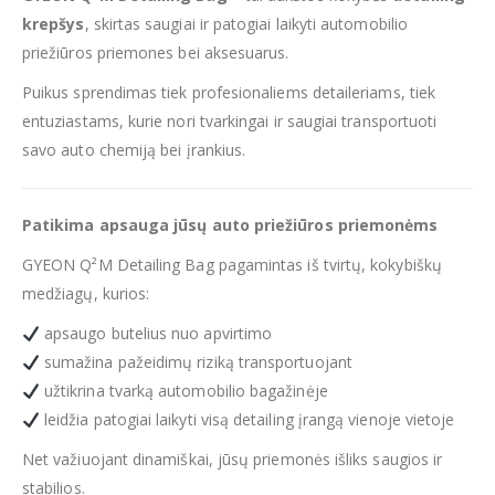
krepšys
, skirtas saugiai ir patogiai laikyti automobilio
priežiūros priemones bei aksesuarus.
Puikus sprendimas tiek profesionaliems detaileriams, tiek
entuziastams, kurie nori tvarkingai ir saugiai transportuoti
savo auto chemiją bei įrankius.
Patikima apsauga jūsų auto priežiūros priemonėms
GYEON Q²M Detailing Bag pagamintas iš tvirtų, kokybiškų
medžiagų, kurios:
apsaugo butelius nuo apvirtimo
sumažina pažeidimų riziką transportuojant
užtikrina tvarką automobilio bagažinėje
leidžia patogiai laikyti visą detailing įrangą vienoje vietoje
Net važiuojant dinamiškai, jūsų priemonės išliks saugios ir
stabilios.