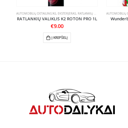
IKLIAI
AUTOMOBILIŲ DETAILING'AS
,
EKSTERJERAS
,
RATLANKIŲ PRIEŽIŪRA
AUTOMOBILIŲ D
RATLANKIŲ VALIKLIS K2 ROTON PRO 1L
Wunderba
€
9.00
Į KREPŠELĮ