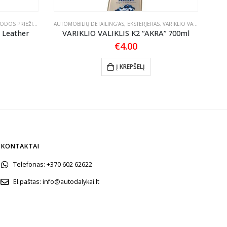
ODOS PRIEŽIŪRA
AUTOMOBILIŲ DETAILING'AS
,
EKSTERJERAS
,
VARIKLIO VALIKLIAI
AUTO
 Leather
VARIKLIO VALIKLIS K2 “AKRA” 700ml
€
4.00
Į KREPŠELĮ
KONTAKTAI
Telefonas:
+370 602 62622
El.paštas:
info@autodalykai.lt