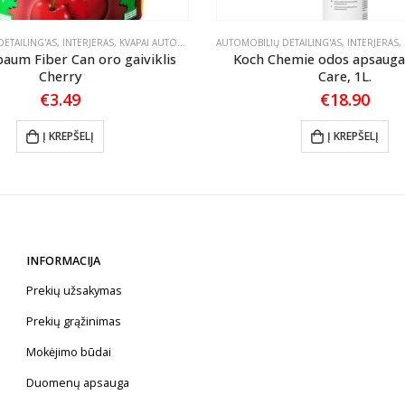
ETAILING'AS
,
INTERJERAS
,
KVAPAI AUTOMOBILIUI
AUTOMOBILIŲ DETAILING'AS
,
INTERJERAS
,
um Fiber Can oro gaiviklis
Koch Chemie odos apsauga
Cherry
Care, 1L.
€
3.49
€
18.90
Į KREPŠELĮ
Į KREPŠELĮ
INFORMACIJA
Prekių užsakymas
Prekių grąžinimas
Mokėjimo būdai
Duomenų apsauga