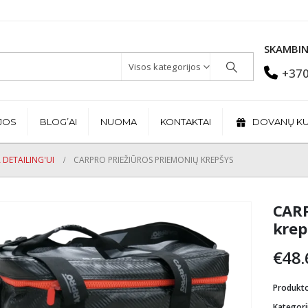
SKAMBIN
Visos kategorijos
+370
JOS
BLOG’AI
NUOMA
KONTAKTAI
DOVANŲ K
 DETAILING'UI
CARPRO PRIEŽIŪROS PRIEMONIŲ KREPŠYS
CARP
krep
€
48.
Produkt
Kategori