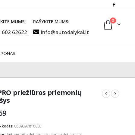
0
KITE MUMS:
RAŠYKITE MUMS:
 602 62622
info@autodalykai.lt
UPONAS
RO priežiūros priemonių
šys
69
o kodas:
8809397818005
jos:
Automobilių detailing'as
,
Įranga detailing'ui