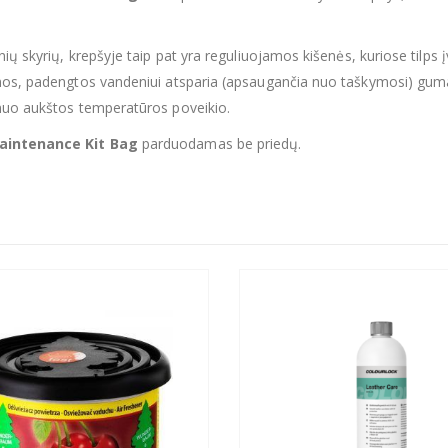
ių skyrių, krepšyje taip pat yra reguliuojamos kišenės, kuriose tilps į
os, padengtos vandeniui atsparia (apsaugančia nuo taškymosi) guma ir
nuo aukštos temperatūros poveikio.
intenance Kit Bag
parduodamas be priedų.