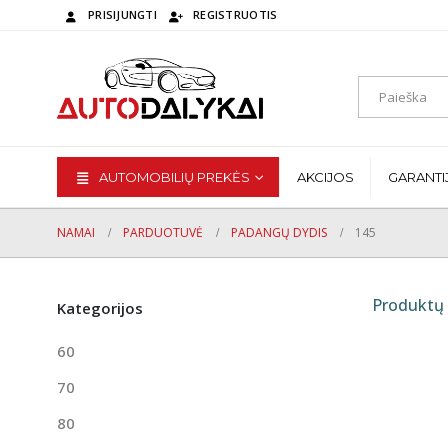
PRISIJUNGTI
REGISTRUOTIS
AUTOMOBILIŲ PREKĖS
AKCIJOS
GARANTI
NAMAI
PARDUOTUVĖ
PADANGŲ DYDIS
145
Produktų 
Kategorijos
60
70
80