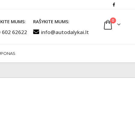
0
KITE MUMS:
RAŠYKITE MUMS:
 602 62622
info@autodalykai.lt
UPONAS