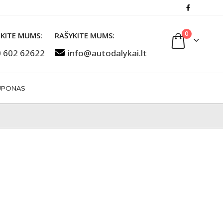
0
KITE MUMS:
RAŠYKITE MUMS:
 602 62622
info@autodalykai.lt
UPONAS