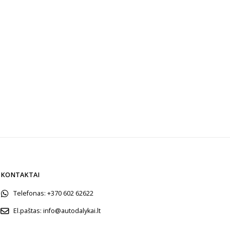
KONTAKTAI
Telefonas:
+370 602 62622
El.paštas:
info@autodalykai.lt