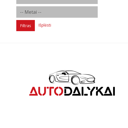
Išplėsti
Filtras