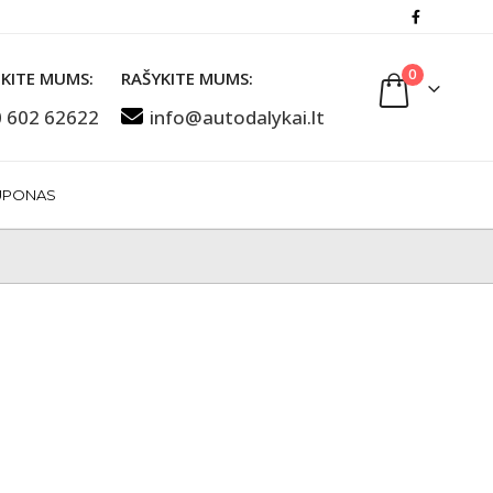
0
KITE MUMS:
RAŠYKITE MUMS:
 602 62622
info@autodalykai.lt
UPONAS