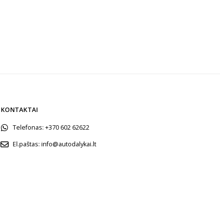
KONTAKTAI
Telefonas:
+370 602 62622
El.paštas:
info@autodalykai.lt