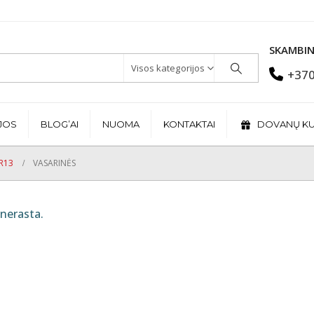
SKAMBIN
Visos kategorijos
+370
JOS
BLOG’AI
NUOMA
KONTAKTAI
DOVANŲ K
R13
VASARINĖS
nerasta.