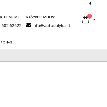
0
KITE MUMS:
RAŠYKITE MUMS:
 602 62622
info@autodalykai.lt
UPONAS