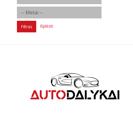
Išplėsti
Filtras