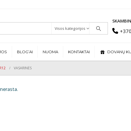
SKAMBIN
Visos kategorijos
+370
JOS
BLOG’AI
NUOMA
KONTAKTAI
DOVANŲ K
R12
VASARINĖS
nerasta.