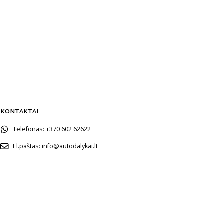
KONTAKTAI
Telefonas:
+370 602 62622
El.paštas:
info@autodalykai.lt