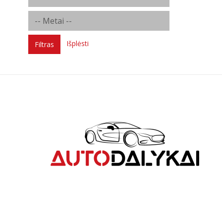
Išplėsti
Filtras