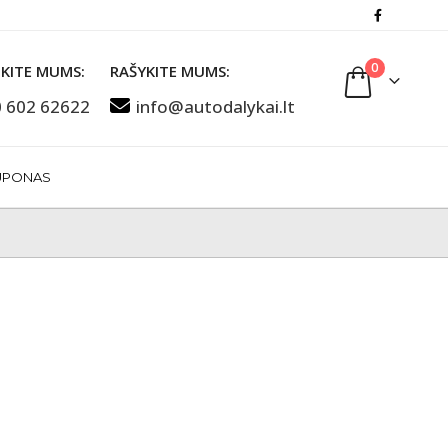
0
KITE MUMS:
RAŠYKITE MUMS:
 602 62622
info@autodalykai.lt
UPONAS