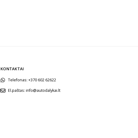
KONTAKTAI
Telefonas:
+370 602 62622
El.paštas:
info@autodalykai.lt