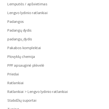
Lemputės / apšvietimas
Lengvo lydinio ratlankiai
Padangos
Padangų dydis
padangu_dydis
Pakabos komplektai
Plovyklų chemija
PPF apsauginė plėvelė
Priedai
Ratlankiai
Ratlankiai > Lengvo lydinio ratlankiai
Stabdžių suportai
Tuning