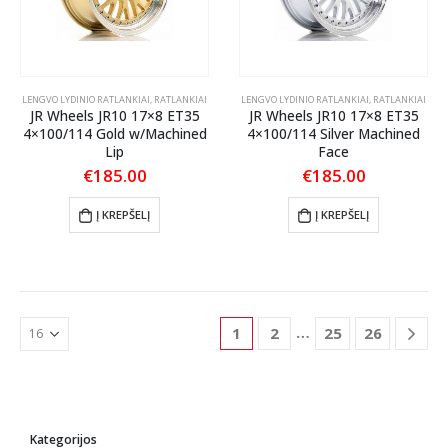
LENGVO LYDINIO RATLANKIAI
,
RATLANKIAI
LENGVO LYDINIO RATLANKIAI
,
RATLANKIAI
JR Wheels JR10 17×8 ET35
JR Wheels JR10 17×8 ET35
4×100/114 Gold w/Machined
4×100/114 Silver Machined
Lip
Face
€
185.00
€
185.00
Į KREPŠELĮ
Į KREPŠELĮ
…
1
2
25
26
Kategorijos