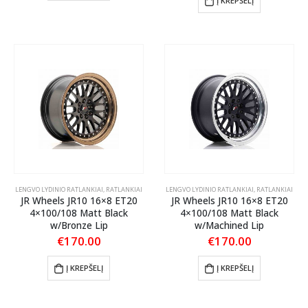
Į KREPŠELĮ
LENGVO LYDINIO RATLANKIAI
,
RATLANKIAI
LENGVO LYDINIO RATLANKIAI
,
RATLANKIAI
JR Wheels JR10 16×8 ET20
JR Wheels JR10 16×8 ET20
4×100/108 Matt Black
4×100/108 Matt Black
w/Bronze Lip
w/Machined Lip
€
170.00
€
170.00
Į KREPŠELĮ
Į KREPŠELĮ