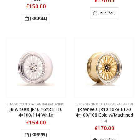
€
170.00
€
150.00
Į KREPŠELĮ
Į KREPŠELĮ
LENGVO LYDINIO RATLANKIAI
,
RATLANKIAI
LENGVO LYDINIO RATLANKIAI
,
RATLANKIAI
JR Wheels JR10 16×8 ET10
JR Wheels JR10 16×8 ET20
4×100/114 White
4×100/108 Gold w/Machined
Lip
€
154.00
€
170.00
Į KREPŠELĮ