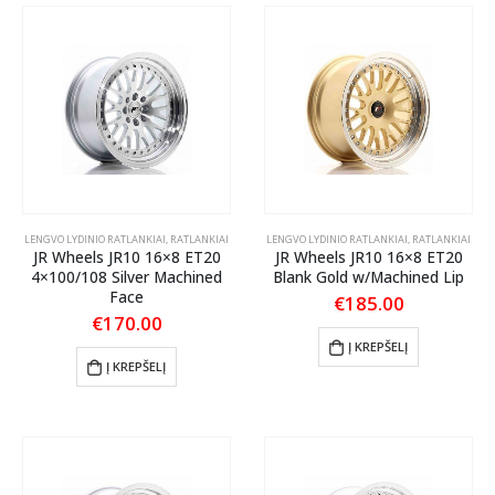
LENGVO LYDINIO RATLANKIAI
,
RATLANKIAI
LENGVO LYDINIO RATLANKIAI
,
RATLANKIAI
JR Wheels JR10 16×8 ET20
JR Wheels JR10 16×8 ET20
4×100/108 Silver Machined
Blank Gold w/Machined Lip
Face
€
185.00
€
170.00
Į KREPŠELĮ
Į KREPŠELĮ