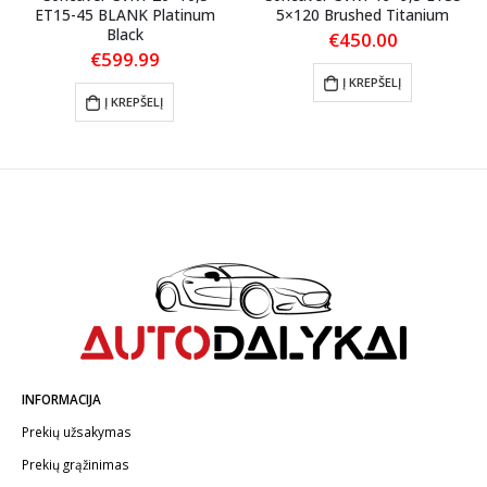
ET15-45 BLANK Platinum
5×120 Brushed Titanium
Black
€
450.00
€
599.99
Į KREPŠELĮ
Į KREPŠELĮ
INFORMACIJA
Prekių užsakymas
Prekių grąžinimas