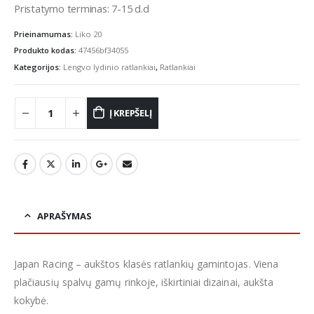
Pristatymo terminas: 7-15 d.d
Prieinamumas:
Liko 20
Produkto kodas:
47456bf34055
Kategorijos:
Lengvo lydinio ratlankiai
,
Ratlankiai
Į KREPŠELĮ
APRAŠYMAS
Japan Racing – aukštos klasės ratlankių gamintojas. Viena
plačiausių spalvų gamų rinkoje, iškirtiniai dizainai, aukšta
kokybė.