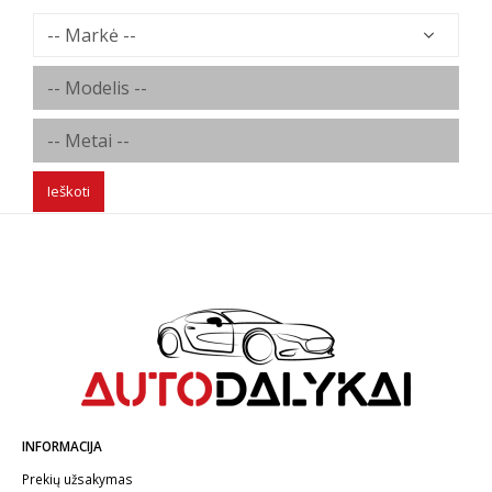
Gun metal
Hyper Gray
Red
Silver
White
Ieškoti
INFORMACIJA
Prekių užsakymas