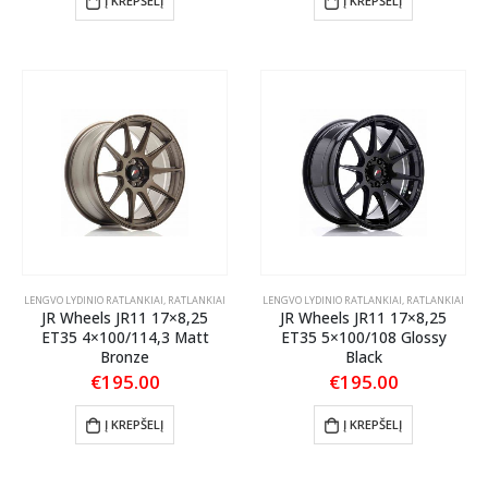
Į KREPŠELĮ
Į KREPŠELĮ
LENGVO LYDINIO RATLANKIAI
,
RATLANKIAI
LENGVO LYDINIO RATLANKIAI
,
RATLANKIAI
JR Wheels JR11 17×8,25
JR Wheels JR11 17×8,25
ET35 4×100/114,3 Matt
ET35 5×100/108 Glossy
Bronze
Black
€
195.00
€
195.00
Į KREPŠELĮ
Į KREPŠELĮ