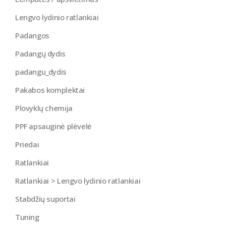
Lengvo lydinio ratlankiai
Padangos
Padangų dydis
padangu_dydis
Pakabos komplektai
Plovyklų chemija
PPF apsauginė plėvelė
Priedai
Ratlankiai
Ratlankiai > Lengvo lydinio ratlankiai
Stabdžių suportai
Tuning