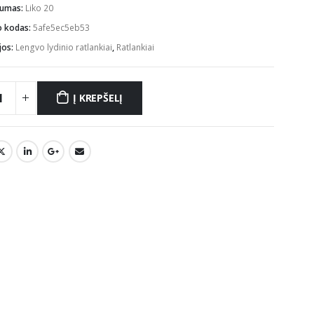
mumas:
Liko 20
o kodas:
5afe5ec5eb53
jos:
Lengvo lydinio ratlankiai
,
Ratlankiai
Į KREPŠELĮ