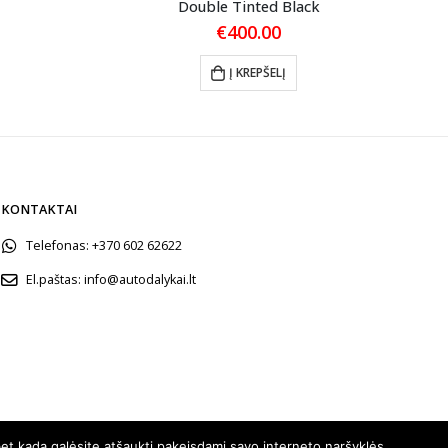
Double Tinted Black
€
400.00
Į KREPŠELĮ
KONTAKTAI
Telefonas:
+370 602 62622
El.paštas:
info@autodalykai.lt
et kada galėsite atšaukti pakeisdami savo interneto naršyklės