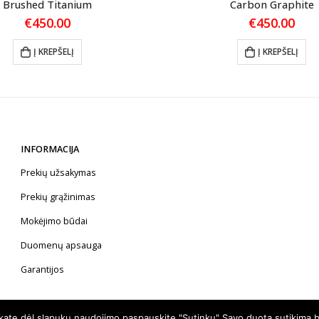
Brushed Titanium
Carbon Graphite
€
450.00
€
450.00
Į KREPŠELĮ
Į KREPŠELĮ
INFORMACIJA
Prekių užsakymas
Prekių grąžinimas
Mokėjimo būdai
Duomenų apsauga
Garantijos
nkate dėl slapukų naudojimo paspauskite "Sutinku" Savo duotą sutikimą b