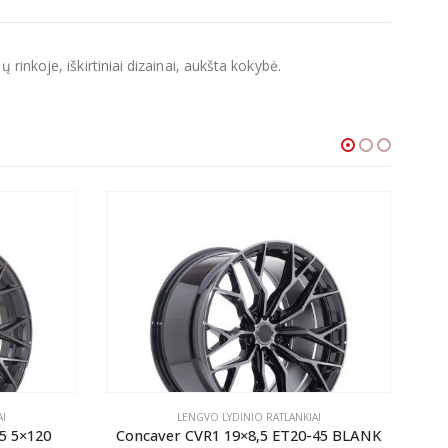
inkoje, iškirtiniai dizainai, aukšta kokybė.
I
LENGVO LYDINIO RATLANKIAI
5 5×120
Concaver CVR1 19×8,5 ET20-45 BLANK
Co