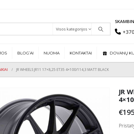
SKAMBIN
Visos kategorijos
+370
JOS
BLOG’AI
NUOMA
KONTAKTAI
DOVANŲ K
KIAI
JR WHEELS JR11 17×8,25 ET35 4×100/114,3 MATT BLACK
JR W
4×10
€
195
Pristat