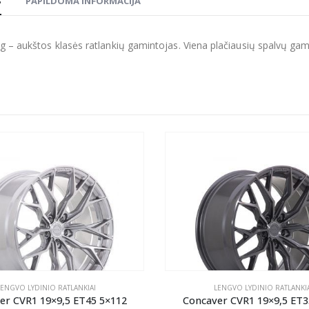
S
PAPILDOMA INFORMACIJA
g – aukštos klasės ratlankių gamintojas. Viena plačiausių spalvų gamų r
LENGVO LYDINIO RATLANKIAI
LENGVO LYDINIO RATLANKIA
er CVR1 19×9,5 ET45 5×112
Concaver CVR1 19×9,5 ET3