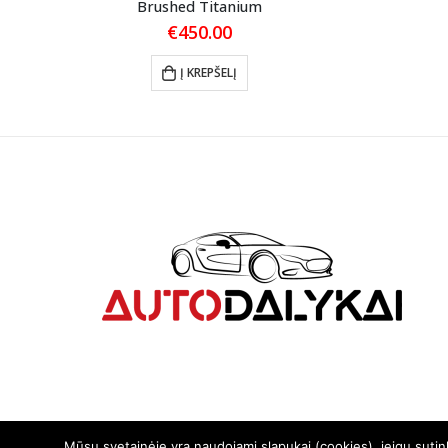
Brushed Titanium
€
450.00
Į KREPŠELĮ
Mūsų svetainėje yra naudojami slapukai (cookies), jeigu suti