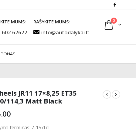
0
KITE MUMS:
RAŠYKITE MUMS:
 602 62622
info@autodalykai.lt
UPONAS
heels JR11 17×8,25 ET35
0/114,3 Matt Black
.00
ymo terminas: 7-15 d.d