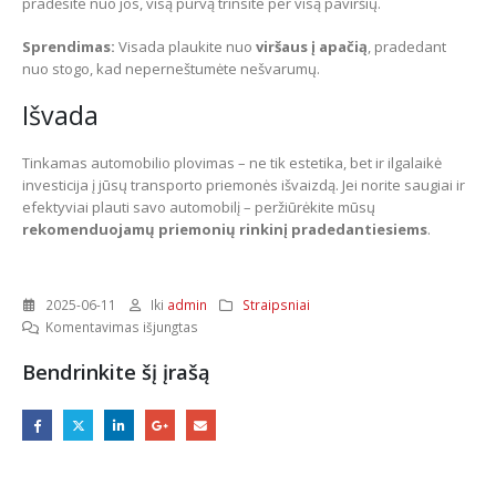
pradėsite nuo jos, visą purvą trinsite per visą paviršių.
Sprendimas:
Visada plaukite nuo
viršaus į apačią
, pradedant
nuo stogo, kad neperneštumėte nešvarumų.
Išvada
Tinkamas automobilio plovimas – ne tik estetika, bet ir ilgalaikė
investicija į jūsų transporto priemonės išvaizdą. Jei norite saugiai ir
efektyviai plauti savo automobilį – peržiūrėkite mūsų
rekomenduojamų priemonių rinkinį pradedantiesiems
.
2025-06-11
Iki
admin
Straipsniai
įraše
Komentavimas išjungtas
5
Bendrinkite šį įrašą
dažniausios
klaidos
plaunant
automobilį
(ir
kaip