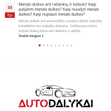
Priemonės stiklo poliravimui
17
Poliravimo mašinėlės
Liquid Elements T4200 MK2
Spa
ekscentrinė poliravimo mašinėlė
Liquid Elements T4500
PRO ekcentrinė poliravimo mašinėlė
Liquid Elements
Terminator V2...
Skaityti daugiau