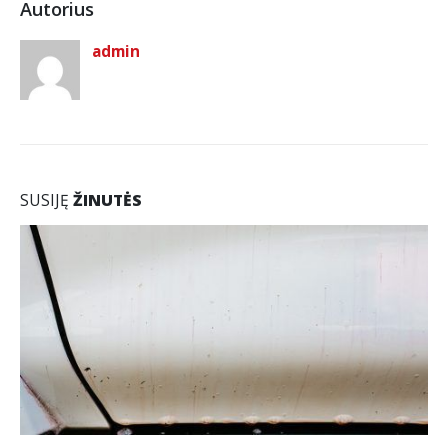
Autorius
jų
išvengti)
admin
SUSIJĘ
ŽINUTĖS