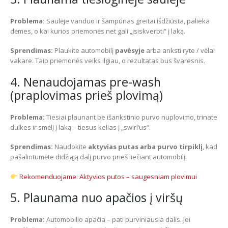
Problema:
Saulėje vanduo ir šampūnas greitai išdžiūsta, palieka
dėmes, o kai kurios priemonės net gali „įsiskverbti“ į laką.
Sprendimas:
Plaukite automobilį
pavėsyje
arba anksti ryte / vėlai
vakare. Taip priemonės veiks ilgiau, o rezultatas bus švaresnis.
4. Nenaudojamas pre-wash
(praplovimas prieš plovimą)
Problema:
Tiesiai plaunant be išankstinio purvo nuplovimo, trinate
dulkes ir smėlį į laką – tiesus kelias į „swirl’us“.
Sprendimas:
Naudokite
aktyvias putas arba purvo tirpiklį
, kad
pašalintumėte didžiąją dalį purvo prieš liečiant automobilį.
Rekomenduojame: Aktyvios putos – saugesniam plovimui
5. Plaunama nuo apačios į viršų
Problema:
Automobilio apačia – pati purviniausia dalis. Jei