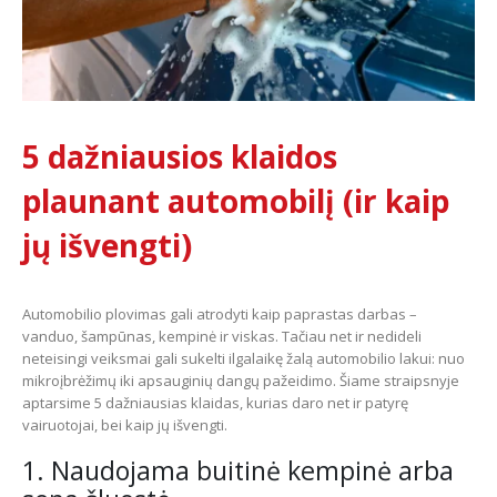
5 dažniausios klaidos
plaunant automobilį (ir kaip
jų išvengti)
Automobilio plovimas gali atrodyti kaip paprastas darbas –
vanduo, šampūnas, kempinė ir viskas. Tačiau net ir nedideli
neteisingi veiksmai gali sukelti ilgalaikę žalą automobilio lakui: nuo
mikroįbrėžimų iki apsauginių dangų pažeidimo. Šiame straipsnyje
aptarsime 5 dažniausias klaidas, kurias daro net ir patyrę
vairuotojai, bei kaip jų išvengti.
1. Naudojama buitinė kempinė arba