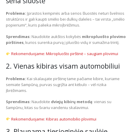
sena šluostė
Problema:
Įprastos kempinės arba senos šluostės neturi švelnios
struktūros ir gali kaupti smėlio bei dulkių daleles – tai virsta „smėlio
popieriumi“, kuris palieka mikroįbrėžimus.
Sprendimas:
Naudokite aukštos kokybės
mikropluošto plovimo
pirštines
, kurios surenka purvą į pluošto vidų ir sumažina trintį.
Rekomenduojame: Mikropluošto pirštinė – saugiam plovimui
2. Vienas kibiras visam automobiliui
Problema:
Kai skalaujate pirštinę tame pačiame kibire, kuriame
semiate šampūną, purvas sugrįžta ant kėbulo – vėl rizika
įbrėžimams.
Sprendimas:
Naudokite
dviejų kibirų metodą
: vienas su
šampūnu, kitas su švariu vandeniu skalavimui.
Rekomenduojame: Kibiras automobilio plovimui
3. Plaunama tiesioginėje saulėje