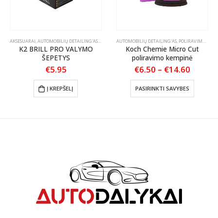
TLANKIŲ PRIEŽIŪRA
AKSESUARAI
,
AUTOMOBILIŲ DETAILING'AS
,
ŠEPEČIAI / TEPTUKAI
AUTOMOBILIŲ DETAILING'AS
,
POLIRAVIMO PADAI
K2 BRILL PRO VALYMO
Koch Chemie Micro Cut
ŠEPETYS
poliravimo kempinė
Price
€
5.95
€
6.50
–
€
14.60
range:
This product has multiple variants. The options may be chosen on the product page
€6.50
Į KREPŠELĮ
PASIRINKTI SAVYBES
throug
€14.60