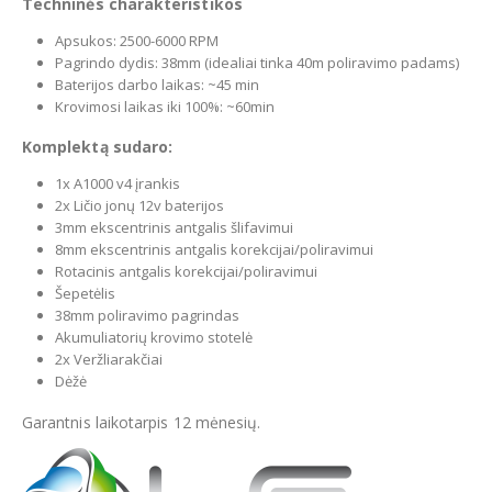
Techninės charakteristikos
Apsukos: 2500-6000 RPM
Pagrindo dydis: 38mm (idealiai tinka 40m poliravimo padams)
Baterijos darbo laikas: ~45 min
Krovimosi laikas iki 100%: ~60min
Komplektą sudaro:
1x A1000 v4 įrankis
2x Ličio jonų 12v baterijos
3mm ekscentrinis antgalis šlifavimui
8mm ekscentrinis antgalis korekcijai/poliravimui
Rotacinis antgalis korekcijai/poliravimui
Šepetėlis
38mm poliravimo pagrindas
Akumuliatorių krovimo stotelė
2x Veržliarakčiai
Dėžė
Garantnis laikotarpis 12 mėnesių.