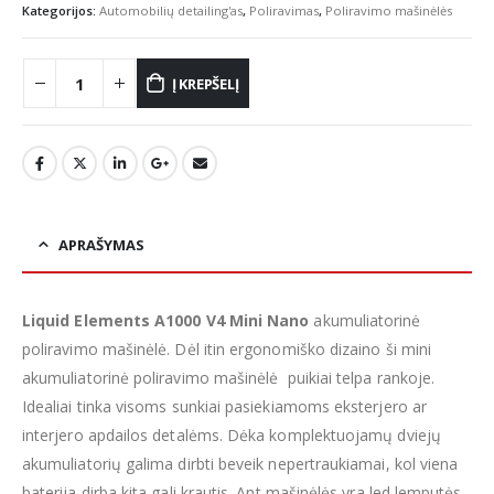
Kategorijos:
Automobilių detailing'as
,
Poliravimas
,
Poliravimo mašinėlės
Į KREPŠELĮ
APRAŠYMAS
Liquid Elements A1000 V4 Mini Nano
akumuliatorinė
poliravimo mašinėlė. Dėl itin ergonomiško dizaino ši mini
akumuliatorinė poliravimo mašinėlė puikiai telpa rankoje.
Idealiai tinka visoms sunkiai pasiekiamoms eksterjero ar
interjero apdailos detalėms. Dėka komplektuojamų dviejų
akumuliatorių galima dirbti beveik nepertraukiamai, kol viena
baterija dirba kita gali krautis. Ant mašinėlės yra led lemputės