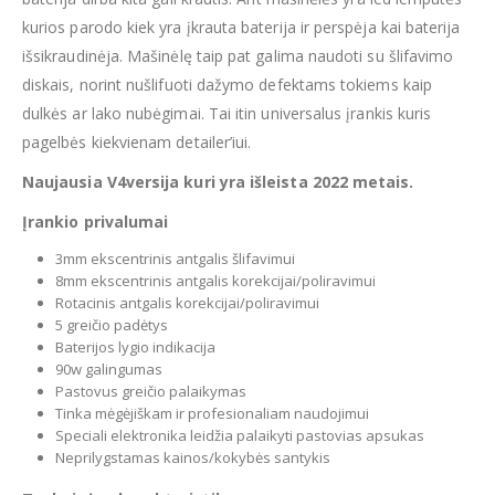
kurios parodo kiek yra įkrauta baterija ir perspėja kai baterija
išsikraudinėja. Mašinėlę taip pat galima naudoti su šlifavimo
diskais, norint nušlifuoti dažymo defektams tokiems kaip
dulkės ar lako nubėgimai. Tai itin universalus įrankis kuris
pagelbės kiekvienam detailer’iui.
Naujausia V4versija kuri yra išleista 2022 metais.
Įrankio privalumai
3mm ekscentrinis antgalis šlifavimui
8mm ekscentrinis antgalis korekcijai/poliravimui
Rotacinis antgalis korekcijai/poliravimui
5 greičio padėtys
Baterijos lygio indikacija
90w galingumas
Pastovus greičio palaikymas
Tinka mėgėjiškam ir profesionaliam naudojimui
Speciali elektronika leidžia palaikyti pastovias apsukas
Neprilygstamas kainos/kokybės santykis