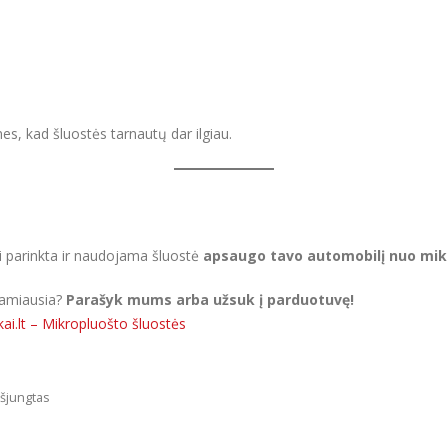
nes
, kad šluostės tarnautų dar ilgiau.
ai parinkta ir naudojama šluostė
apsaugo tavo automobilį nuo mikro
nkamiausia?
Parašyk mums arba užsuk į parduotuvę!
ai.lt – Mikropluošto šluostės
įraše
šjungtas
Koks
skirtumas