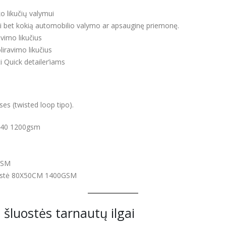
o likučių valymui
lyti bet kokią automobilio valymo ar apsauginę priemonę.
avimo likučius
oliravimo likučius
 Quick detailer’iams
es (twisted loop tipo).
40 1200gsm
GSM
ostė 80X50CM 1400GSM
 šluostės tarnautų ilgai