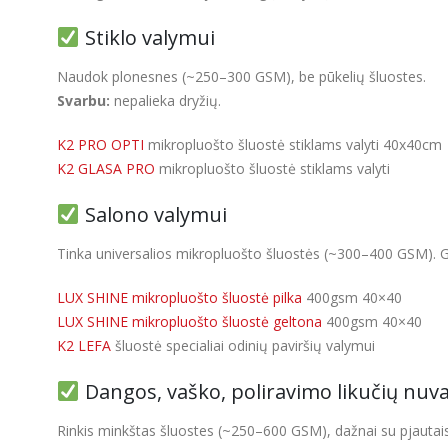
Stiklo valymui
Naudok plonesnes (~250–300 GSM), be pūkelių šluostes.
Svarbu:
nepalieka dryžių.
K2 PRO OPTI
mikropluošto šluostė stiklams valyti 40x40cm
K2 GLASA PRO
mikropluošto šluostė stiklams valyti
Salono valymui
Tinka universalios mikropluošto šluostės (~300–400 GSM). Ge
LUX SHINE mikropluošto šluostė pilka
400gsm 40×40
LUX SHINE mikropluošto šluostė geltona
400gsm 40×40
K2 LEFA
šluostė specialiai odinių paviršių valymui
Dangos, vaško, poliravimo likučių nuv
Rinkis minkštas šluostes (~250–600 GSM), dažnai su pjautais