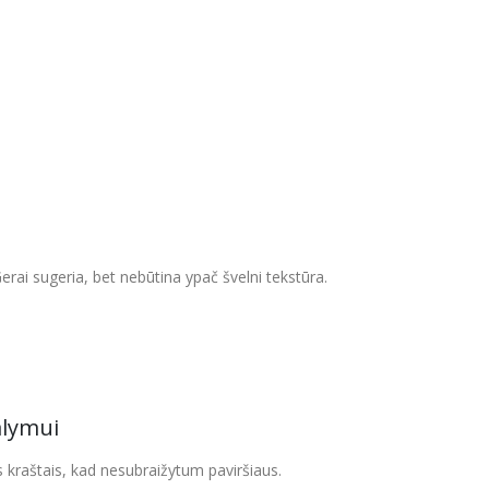
rai sugeria, bet nebūtina ypač švelni tekstūra.
alymui
 kraštais, kad nesubraižytum paviršiaus.