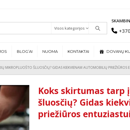
SKAMBIN
Visos kategorijos
+370
JOS
BLOG’AI
NUOMA
KONTAKTAI
DOVANŲ K
IRIŲ MIKROPLUOŠTO ŠLUOSČIŲ? GIDAS KIEKVIENAM AUTOMOBILIŲ PRIEŽIŪROS 
Koks skirtumas tarp 
šluosčių? Gidas kiek
priežiūros entuziastu