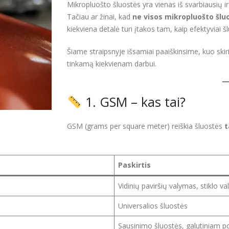
Mikropluošto šluostės yra vienas iš svarbiausių 
Tačiau ar žinai, kad
ne visos mikropluošto šlu
kiekviena detalė turi įtakos tam, kaip efektyviai šl
Šiame straipsnyje išsamiai paaiškinsime, kuo skiri
tinkamą kiekvienam darbui.
1. GSM – kas tai?
GSM (grams per square meter) reiškia šluostės
t
Paskirtis
Vidinių paviršių valymas, stiklo v
Universalios šluostės
Sausinimo šluostės, galutiniam pol