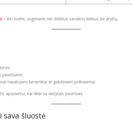
tė
– itin švelni, sugerianti net didelius vandens kiekius be dryžių.
ubesni.
 paviršiams.
siai naudojami keramikai ar galutiniam poliravimui.
apsiuvimu, kai dirbi su dažytais paviršiais.
i sava šluostė