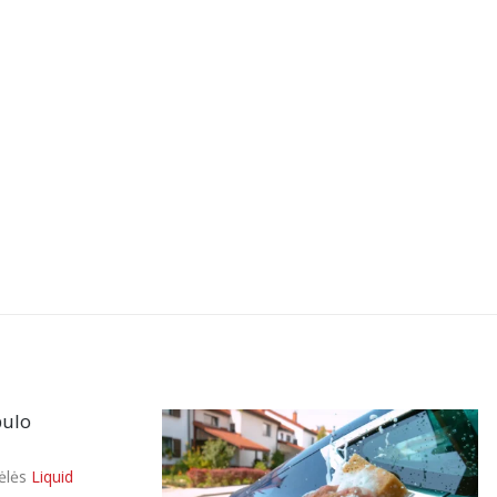
tarp
įvairių
mikropluošto
šluosčių?
Gidas
kiekvienam
automobilių
priežiūros
entuziastui