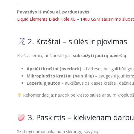
Pavyzdys iš mūsų el. parduotuvės:
Liquid Elements Black Hole XL – 1400 GSM sausinimo šluos
2. Kraštai – siūlės ir pjovimas
Kraštai lemia, ar šluostė gali
subraižyti jautrų paviršių
.
Apsiūti kraštai (overlock)
– tvirtesni, bet gali būti gr
Mikropluošto kraštai (be siūlių)
– saugesni jautriems
Lazeriu pjautos
– aukščiausios klasės kraštai, dažniau
Rekomendacija: naudok be krašto siūlės ar su mikropluošto 
3. Paskirtis – kiekvienam darbu
Skirtingi darbai reikalauja skirtingų savybių: