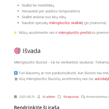
Skalbti be minkštiklių
Nenaudoti per aukštos temperatūros
Skalbti atskirai nuo kitų rūbų
Naudoti specialų
mikropluošto skalbiklį
(jei įmanoma)
Mūsų asortimente rasi ir
mikropluošto priežiū
ros priemo
Išvada
Mikropluošto šluostė – tai ne vienkartinis skuduras. Tinkam
Turi klausimų ar nori pasikonsultuoti, kuri šluostė tau ti
Visą mikropluošto šluosčių asortimentą rasi čia:
autodalyk
2025-06-25
Iki
admin
Straipsniai
Komentavimas i
Bendrinkite šį įrašą