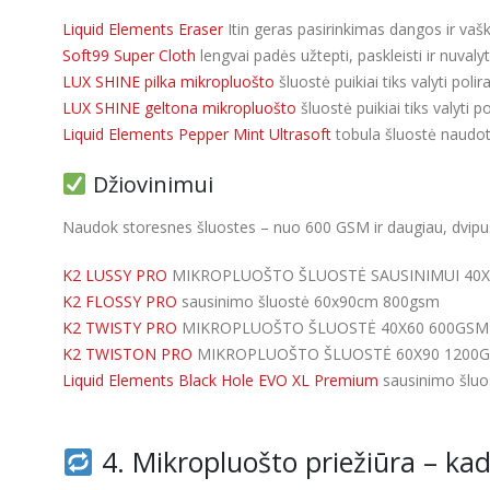
Liquid Elements Eraser
Itin geras pasirinkimas dangos ir vašk
Soft99 Super Cloth
lengvai padės užtepti, paskleisti ir nuva
LUX SHINE pilka mikropluošto
šluostė puikiai tiks valyti polir
LUX SHINE geltona mikropluošto
šluostė puikiai tiks valyti p
Liquid Elements Pepper Mint Ultrasoft
tobula šluostė naudoti
Džiovinimui
Naudok storesnes šluostes – nuo 600 GSM ir daugiau, dvipus
K2 LUSSY PRO
MIKROPLUOŠTO ŠLUOSTĖ SAUSINIMUI 40X
K2 FLOSSY PRO
sausinimo šluostė 60x90cm 800gsm
K2 TWISTY PRO
MIKROPLUOŠTO ŠLUOSTĖ 40X60 600GSM
K2 TWISTON PRO
MIKROPLUOŠTO ŠLUOSTĖ 60X90 1200
Liquid Elements Black Hole EVO XL Premium
sausinimo šlu
4. Mikropluošto priežiūra – kad