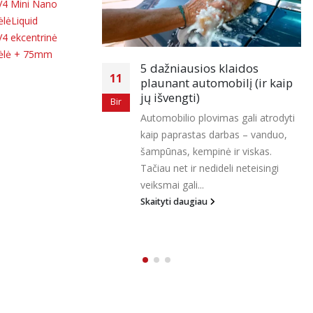
dažniausios klaidos
Kuo skiriasi kieta
26
aunant automobilį (ir kaip
minkštas vaškas? Ku
 išvengti)
pasirinkti?
Bir
omobilio plovimas gali atrodyti
Automobilio paviršiaus
p paprastas darbas – vanduo,
vienas svarbiausių žings
pūnas, kempinė ir viskas.
išlaikyti blizgantį, lengv
iau net ir nedideli neteisingi
nuo aplinkos veiksnių 
ksmai gali...
kėbulą. Vienas populiaria
ityti daugiau
Skaityti daugiau