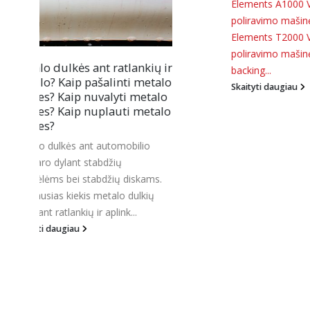
Elements A1000 V4 Mini Nano
poliravimo mašinėlė
Liquid
Elements T2000 V4 ekcentrinė
poliravimo mašinėlė + 75mm
ų ir
5 
backing...
11
talo
pl
Skaityti daugiau
alo
jų
Bir
talo
Aut
kai
šam
Tač
ms.
vei
ų
Ska