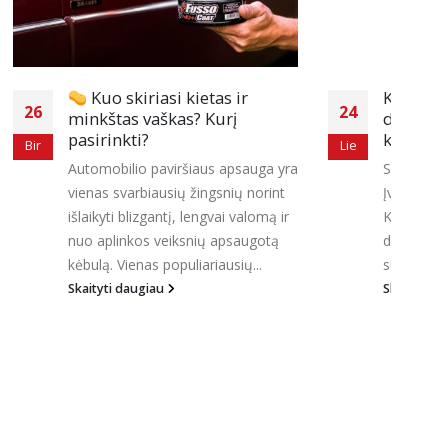
s ir
Kaip nuvalyti bitumą ir
24
rį
dervas nuo automobilio
kėbulo?
Lie
 apsauga yra
Smalos valymas nuo automobilio?
nių norint
Įvažiavau į smalą, kaip nuvalyti?
ai valomą ir
Kaip nuvalyti smalą? Kaip nuvalyti
apsaugotą
dervas? Kartais visiems tenka
usių...
susidurti su...
Skaityti daugiau