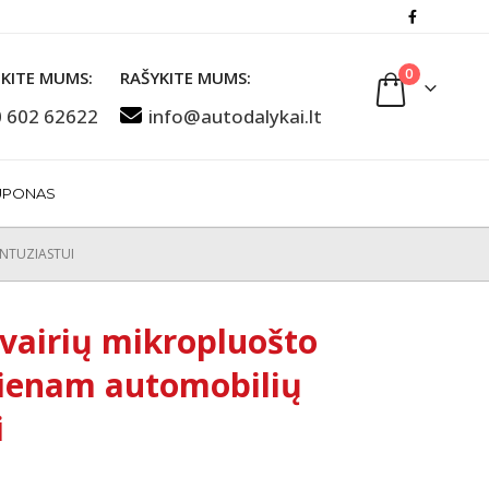
0
KITE MUMS:
RAŠYKITE MUMS:
 602 62622
info@autodalykai.lt
UPONAS
ENTUZIASTUI
įvairių mikropluošto
vienam automobilių
i