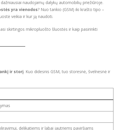
ir dažniausiai naudojamų dalykų automobilių priežiūroje.
ostės yra vienodos
? Nuo tankio (GSM) iki krašto tipo –
uostė veikia ir kur ją naudoti.
asi skirtingos mikropluošto šluostės ir kaip pasirinkti
ankį ir storį
. Kuo didesnis GSM, tuo storesnė, švelnesnė ir
alymas
iravimui, delikatiems ir labai jautriems paviršiams