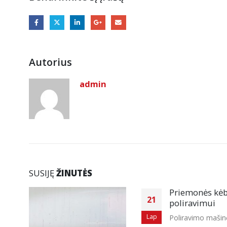
Autorius
admin
SUSIJĘ
ŽINUTĖS
Priemonės kėbulo
21
poliravimui
Lap
Poliravimo mašinėlės
Liquid