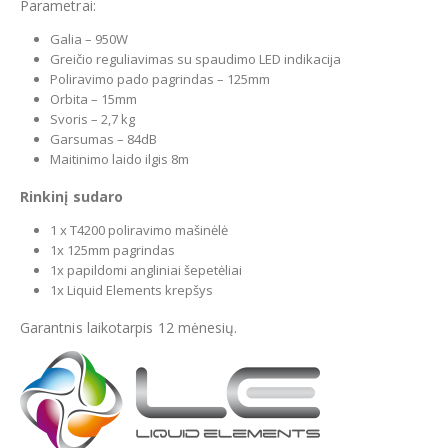
Parametrai:
Galia – 950W
Greičio reguliavimas su spaudimo LED indikacija
Poliravimo pado pagrindas – 125mm
Orbita – 15mm
Svoris – 2,7 kg
Garsumas – 84dB
Maitinimo laido ilgis 8m
Rinkinį sudaro
1 x T4200 poliravimo mašinėlė
1x 125mm pagrindas
1x papildomi angliniai šepetėliai
1x Liquid Elements krepšys
Garantnis laikotarpis 12 mėnesių.