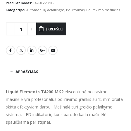
Produkto kodas:
T4200 V2 MK2
Kategorijos:
Automobilių detailing'as
,
Poliravimas
,
Poliravimo mašinėlės
Į KREPŠELĮ
APRAŠYMAS
Liquid Elements T4200 MK2
ekscentrinė poliravimo
mašinėlė yra profesonalus poliravimo įrankis su 15mm orbita
skirta efektyviam darbui. Mašinėlė turi greičio palaikymo
sistemą, LED indikatorių kuris parodo kada mašinėlė
spaudžiama per stipriai.