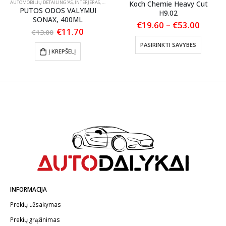
AUTOMOBILIŲ DETAILING'AS
,
INTERJERAS
,
ODOS PRIEŽIŪRA
Koch Chemie Heavy Cut
PUTOS ODOS VALYMUI
H9.02
SONAX, 400ML
Price
€
19.60
–
€
53.00
Original
Current
€
11.70
range:
€
13.00
This product has multiple variants. The options may be chosen on the product page
price
price
€19.6
PASIRINKTI SAVYBES
was:
is:
throu
Į KREPŠELĮ
€13.00.
€11.70.
€53.0
INFORMACIJA
Prekių užsakymas
Prekių grąžinimas