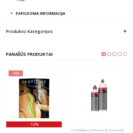
PAPILDOMA INFORMACIJA
Produkto Kategorijos
PANAŠŪS PRODUKTAI
-10%
-10%
OLIRAVIMO PASTOS
AUTOMOBILIŲ DETAILING'AS
,
POLIRAVIMAS
,
POL