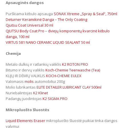
Apsauginės dangos
Purškiama kėbulo apsauga
SONAX Xtreme „Spray & Seal”, 750ml
Deturner Keramikinė Danga – The Only Coating
Qjutsu Coat Universal 30 ml
QJUTSU Body Coat Pro – dviejų komponentų kvarcinė kėbulo
danga, 100 ml
VIRTUS 581 NANO CERAMIC LIQUID SEALANT 50 ml
Chemija
Metalo dulkių ir ratlankių valiklis
K2 ROTON PRO
Bitumo ir dervų valiklis
Koch-Chemie Teerwasche (Tea)
KLIJŲ IR DĖMIŲ VALIKLIS
KOCH-CHEMIE EULEX
Valomasis
molis
automobiliui 200g
Molio lubrikantas
ELITE DETAILER LUBRICANT CLAY 500ml
Nuriebalintojas
K2 Klinet
Padangų juodintojas
K2 SIGMA PRO
Mikropluošto šluostės
Liquid Elements Eraser
mikropluošto šluostė puikiai tinka dangos
valymui