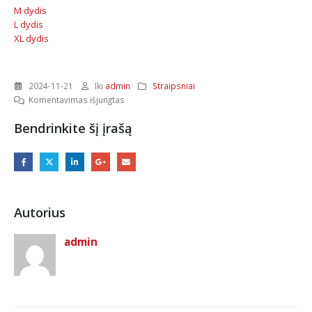
M dydis
L dydis
XL dydis
2024-11-21
Iki
admin
Straipsniai
įraše
Komentavimas išjungtas
Priemonės
Bendrinkite šį įrašą
kėbulo
poliravimui
Autorius
admin