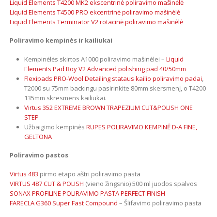
Liquid Elements T4200 MK2 ekscentrinė poliravimo mašinėlė
Liquid Elements T4500 PRO ekcentrinė poliravimo mašinėlė
Liquid Elements Terminator V2 rotacinė poliravimo mašinėlė
Poliravimo kempinės ir kailiukai
Kempinėlės skirtos A1000 poliravimo mašinėlei –
Liquid
Elements Pad Boy V2 Advanced polishing pad 40/50mm
Flexipads PRO-Wool Detailing stataus kailio poliravimo padai
,
T2000 su 75mm backingu pasirinkite 80mm skersmenį, o T4200
135mm skresmens kailiukai.
Virtus 352 EXTREME BROWN TRAPEZIUM CUT&POLISH ONE
STEP
Užbaigimo kempinės
RUPES POLIRAVIMO KEMPINĖ D-A FINE,
GELTONA
Poliravimo pastos
Virtus 483
pirmo etapo aštri poliravimo pasta
VIRTUS 487 CUT & POLISH
(vieno žingsnio) 500 ml juodos spalvos
SONAX PROFILINE POLIRAVIMO PASTA PERFECT FINISH
FARECLA G360 Super Fast Compound
– Šlifavimo poliravimo pasta