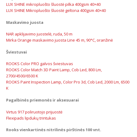
LUX SHINE mikropluošto šluostė pilka 400gsm 40×40
LUX SHINE Mikropluošto šluostė geltona 400gsm 40×40
Maskavimo juosta
NAR apklijavimo juostelė, ruda, 50 m
Mirka Orange maskavimo juosta Line 45 m, 90°C, oranžinė
Šviestuvai
ROOKS Color PRO galvos šviestuvas
ROOKS Color Match 3D Paint Lamp, Cob Led, 800 Lm,
2700/4500/6500 K
ROOKS Paint Inspection Lamp, Color Pro 3d, Cob Led, 2000 Lm, 6500
K
Pagalbinės priemonės ir aksesuarai
Virtus 917 poliruotojo prijuostė
Flexipads lipdukų trintukas
Rooks vienkartinės nitrilinės pirštinės 100 vnt.