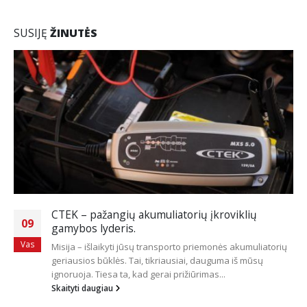
SUSIJĘ
ŽINUTĖS
ių
Priemonės stiklo poliravimui
17
Poliravimo mašinėlės
Liquid Elements T4200 MK2
Spa
muliatorių
ekscentrinė poliravimo mašinėlė
Liquid Elements 
mūsų
PRO ekcentrinė poliravimo mašinėlė
Liquid Elemen
Terminator V2...
Skaityti daugiau