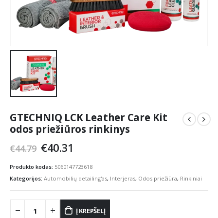
GTECHNIQ LCK Leather Care Kit
odos priežiūros rinkinys
Original
Current
€
40.31
€
44.79
price
price
was:
is:
Produkto kodas:
5060147723618
€44.79.
€40.31.
Kategorijos:
Automobilių detailing'as
,
Interjeras
,
Odos priežiūra
,
Rinkiniai
Į KREPŠELĮ