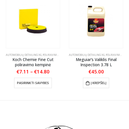
ŽIŪRA
PAI AUTOMOBILIUI
AUTOMOBILIŲ DETAILING'AS
,
POLIRAVIMAS
,
POLIRAVIMO PADAI
AUTOMOBILIŲ DETAILING'AS
,
POLIRAVIMAS
,
POL
Koch Chemie Fine Cut
Meguiar’s Valiklis Final
poliravimo kempinė
Inspection 3.78 L
Price
€
7.11
–
€
14.80
€
45.00
range:
This product has multiple variants. The options may be chosen on the product page
€7.11
PASIRINKTI SAVYBES
Į KREPŠELĮ
through
€14.80