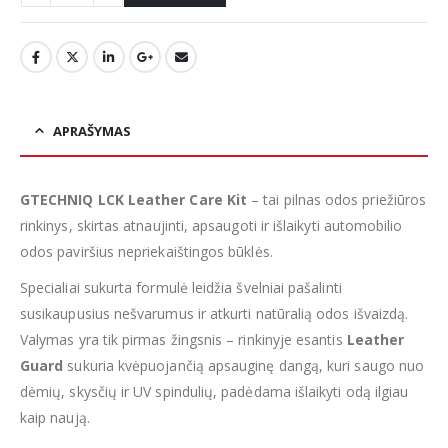
APRAŠYMAS
GTECHNIQ LCK Leather Care Kit
– tai pilnas odos priežiūros
rinkinys, skirtas atnaujinti, apsaugoti ir išlaikyti automobilio
odos paviršius nepriekaištingos būklės.
Specialiai sukurta formulė leidžia švelniai pašalinti
susikaupusius nešvarumus ir atkurti natūralią odos išvaizdą.
Valymas yra tik pirmas žingsnis – rinkinyje esantis
Leather
Guard
sukuria kvėpuojančią apsauginę dangą, kuri saugo nuo
dėmių, skysčių ir UV spindulių, padėdama išlaikyti odą ilgiau
kaip naują.