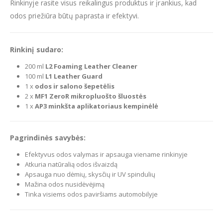
Rinkinyje rasite visus reikalingus produktus ir įrankius, kad
odos priežiūra būtų paprasta ir efektyvi.
Rinkinį sudaro:
200 ml
L2 Foaming Leather Cleaner
100 ml
L1 Leather Guard
1 x
odos ir salono šepetėlis
2 x
MF1 ZeroR mikropluošto šluostės
1 x
AP3 minkšta aplikatoriaus kempinėlė
Pagrindinės savybės:
Efektyvus odos valymas ir apsauga viename rinkinyje
Atkuria natūralią odos išvaizdą
Apsauga nuo dėmių, skysčių ir UV spindulių
Mažina odos nusidėvėjimą
Tinka visiems odos paviršiams automobilyje