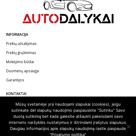
INFORMACIJA
Prekių užsakymas
Prekių grąžinimas
Mokėjimo būdai
Duomenų apsauga
Garantijos
KONTAKTAI
Telefonas:
+370 602 62622
Mūsų svetainėje yra naudojami slapukai (cookies), jeigu
sutinkate dėl slapukų naudojimo paspauskite "Sutinku" Savo
El.paštas:
info@autodalykai.lt
duotą sutikimą bet kada galėsite atšaukti pakeisdami savo
interneto naršyklės nustatymus ir ištrindami įrašytus slapukus.
Daugiau informacijos apie slapukų naudojimą rasite paspaude
"Privatumo politika"