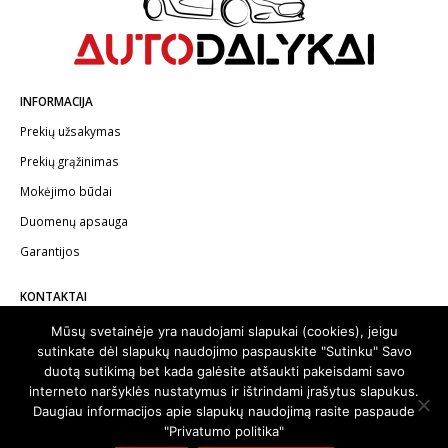
INFORMACIJA
Prekių užsakymas
Prekių grąžinimas
Mokėjimo būdai
Duomenų apsauga
Garantijos
KONTAKTAI
Telefonas:
+370 602 62622
Mūsų svetainėje yra naudojami slapukai (cookies), jeigu
sutinkate dėl slapukų naudojimo paspauskite "Sutinku" Savo
El.paštas:
info@autodalykai.lt
duotą sutikimą bet kada galėsite atšaukti pakeisdami savo
interneto naršyklės nustatymus ir ištrindami įrašytus slapukus.
Daugiau informacijos apie slapukų naudojimą rasite paspaude
"Privatumo politika"