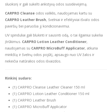
sluoksnį ir gali sukelti ankstyvą odos susidėvėjimą.
CARPRO Cleanse
odos valiklis, naudojamas kartu su
CARPRO Leather Brush
, švelniai ir efektyviai išvalo odos
paviršių bei paruošia jį kondicionavimui.
UV spinduliai gali blukinti ir sausinti odą, o tai ilgainiui sukelia
įtrūkimus.
CARPRO Lotion Leather Conditioner
,
naudojamas su
CARPRO MicroBuff Applicator
, atkuria
minkštą ir švelnų odos pojūtį, apsaugo nuo UV žalos ir
nekeičia natūralios odos išvaizdos.
Rinkinį sudaro:
(1) CARPRO Cleanse Leather Cleaner 150 ml
(1) CARPRO Lotion Leather Conditioner 150 ml
(1) CARPRO Leather Brush
(1) CARPRO MicroBuff Applicator