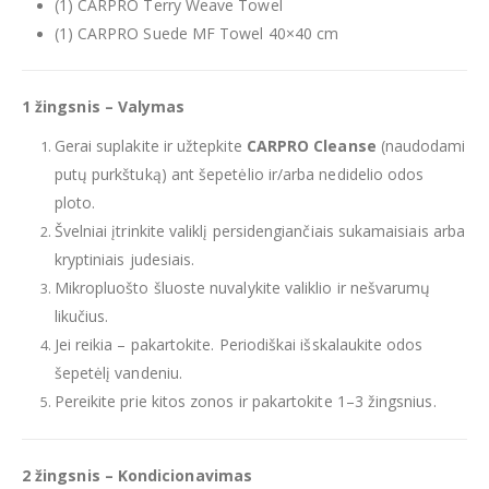
(1) CARPRO Terry Weave Towel
(1) CARPRO Suede MF Towel 40×40 cm
1 žingsnis – Valymas
Gerai suplakite ir užtepkite
CARPRO Cleanse
(naudodami
putų purkštuką) ant šepetėlio ir/arba nedidelio odos
ploto.
Švelniai įtrinkite valiklį persidengiančiais sukamaisiais arba
kryptiniais judesiais.
Mikropluošto šluoste nuvalykite valiklio ir nešvarumų
likučius.
Jei reikia – pakartokite. Periodiškai išskalaukite odos
šepetėlį vandeniu.
Pereikite prie kitos zonos ir pakartokite 1–3 žingsnius.
2 žingsnis – Kondicionavimas