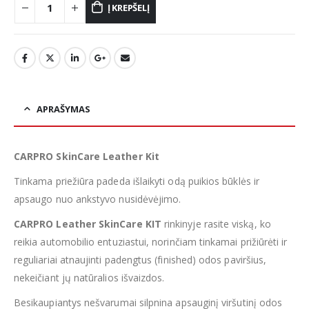
Į KREPŠELĮ
APRAŠYMAS
CARPRO SkinCare Leather Kit
Tinkama priežiūra padeda išlaikyti odą puikios būklės ir
apsaugo nuo ankstyvo nusidėvėjimo.
CARPRO Leather SkinCare KIT
rinkinyje rasite viską, ko
reikia automobilio entuziastui, norinčiam tinkamai prižiūrėti ir
reguliariai atnaujinti padengtus (finished) odos paviršius,
nekeičiant jų natūralios išvaizdos.
Besikaupiantys nešvarumai silpnina apsauginį viršutinį odos