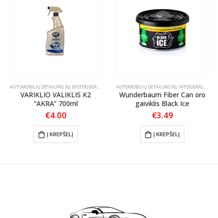
STIKO, VINILO IR GUMOS VALYMAS
AUTOMOBILIŲ DETAILING'AS
,
,
EKSTERJERAS
TEKSTILĖS PRIEŽIŪRA
,
VARIKLIO VALIKLIAI
AUTOMOBILIŲ DETAILING'AS
,
INTERJERAS
,
KVAPA
VARIKLIO VALIKLIS K2
Wunderbaum Fiber Can oro
“AKRA” 700ml
gaiviklis Black Ice
€
4.00
€
3.49
:
Į KREPŠELĮ
Į KREPŠELĮ
gh
0