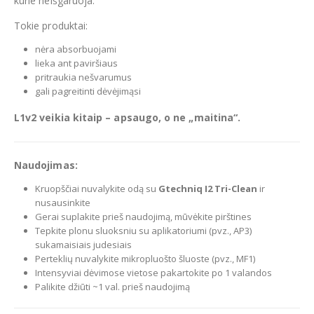
kurie neišgaruoja.
Tokie produktai:
nėra absorbuojami
lieka ant paviršiaus
pritraukia nešvarumus
gali pagreitinti dėvėjimąsi
L1v2 veikia kitaip – apsaugo, o ne „maitina“.
Naudojimas:
Kruopščiai nuvalykite odą su
Gtechniq I2 Tri-Clean
ir
nusausinkite
Gerai suplakite prieš naudojimą, mūvėkite pirštines
Tepkite plonu sluoksniu su aplikatoriumi (pvz., AP3)
sukamaisiais judesiais
Perteklių nuvalykite mikropluošto šluoste (pvz., MF1)
Intensyviai dėvimose vietose pakartokite po 1 valandos
Palikite džiūti ~1 val. prieš naudojimą