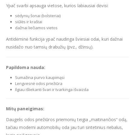
Ypač svarbi apsauga vietose, kurios labiausiai dėvisi:
sėdynių šonai (bolsteriai)
siūlės ir kraštai
dažnai liečiamos vietos
Antidėminė funkcija ypač naudinga šviesiai odai, kuri dažnai
nusidažo nuo tamsių drabužių (pvz., džinsų).
Papildoma nauda:
Sumažina purvo kaupimąsi
Lengvesnė odos priežiūra
Ilgiau išliekanti švari ir tvarkinga išvaizda
Mitų paneigimas:
Daugelis odos priežiūros priemonių teigia „maitinančios“ odą,
tačiau moderni automobilių oda jau turi sintetinius riebalus,