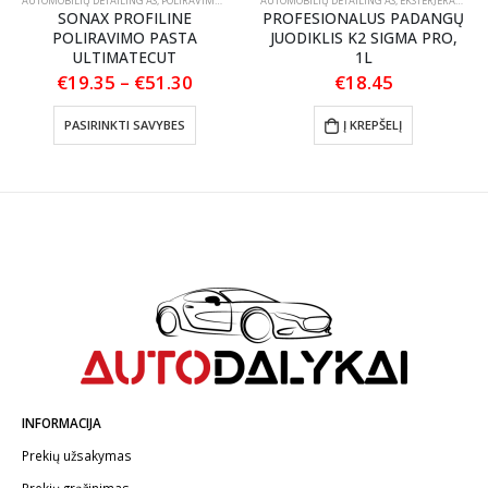
AUTOMOBILIŲ DETAILING'AS
,
POLIRAVIMAS
,
POLIRAVIMO PASTOS
AUTOMOBILIŲ DETAILING'AS
,
EKSTERJERAS
,
RATL
S PRIEŽIŪRA
SONAX PROFILINE
PROFESIONALUS PADANGŲ
POLIRAVIMO PASTA
JUODIKLIS K2 SIGMA PRO,
ULTIMATECUT
1L
nt
Price
€
19.35
–
€
51.30
€
18.45
range:
This product has multiple variants. The options may be chosen on the product page
€19.35
.
PASIRINKTI SAVYBES
Į KREPŠELĮ
through
€51.30
INFORMACIJA
Prekių užsakymas