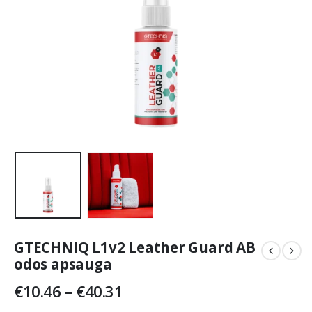
GTECHNIQ L1v2 Leather Guard AB
odos apsauga
Price
€
10.46
–
€
40.31
range: