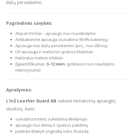
dažų persidavimo.
Pagrindinės savybės:
Atspari trinčiai – apsaugo nuo nusidėvėjimo
Antibakterinė apsauga (sunaikina 99.9% bakterijų)
Apsauga nuo dažų persidavimo (pvz., nuo džinsų)
UV apsauga ir mažesnis spalvos blukimas
Natūralus matinis efektas
Ilgaamžiškumas:
3–12 mėn.
(priklauso nuo naudojimo
intensyvumo)
Aprašymas:
L1v2 Leather Guard AB
sukuria nematomą apsauginį
sluoksnį, kuris:
sumažina trinties sukeliamą dėvėjimąsi
apsaugo nuo dėmių ir spalvos pakitimų
padeda išlaikyti originalią odos išvaizdą