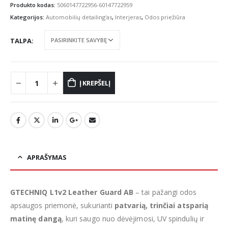
€10.46
Produkto kodas:
5060147722956-60147722959
through
Kategorijos:
Automobilių detailing'as
,
Interjeras
,
Odos priežiūra
€40.31
TALPA
Į KREPŠELĮ
APRAŠYMAS
GTECHNIQ L1v2 Leather Guard AB
– tai pažangi odos
apsaugos priemonė, sukurianti
patvarią, trinčiai atsparią
matinę dangą
, kuri saugo nuo dėvėjimosi, UV spindulių ir