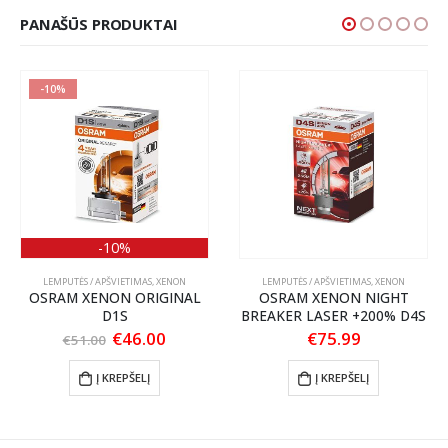
PANAŠŪS PRODUKTAI
-10%
-10%
LEMPUTĖS / APŠVIETIMAS
,
XENON
LEMPUTĖS / APŠVIETIMAS
,
XENON
OSRAM XENON ORIGINAL
OSRAM XENON NIGHT
D1S
BREAKER LASER +200% D4S
nt
Original
Current
€
46.00
€
75.99
€
51.00
price
price
.
was:
is:
Į KREPŠELĮ
Į KREPŠELĮ
€51.00.
€46.00.