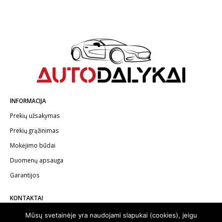
INFORMACIJA
Prekių užsakymas
Prekių grąžinimas
Mokėjimo būdai
Duomenų apsauga
Garantijos
KONTAKTAI
Telefonas:
+370 602 62622
Mūsų svetainėje yra naudojami slapukai (cookies), jeigu