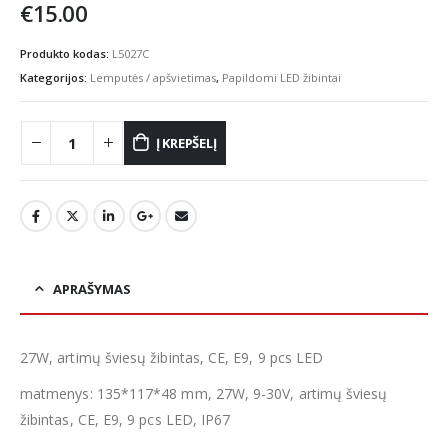
€
15.00
Produkto kodas:
L5027C
Kategorijos:
Lemputės / apšvietimas
,
Papildomi LED žibintai
Į KREPŠELĮ
APRAŠYMAS
27W, artimų šviesų žibintas, CE, E9, 9 pcs LED
matmenys: 135*117*48 mm, 27W, 9-30V, artimų šviesų
žibintas, CE, E9, 9 pcs LED, IP67