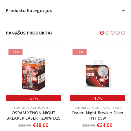
Produkto Kategorijos
PANAŠŪS PRODUKTAI
-31%
-17%
-31%
-17%
LEMPUTĖS / APŠVIETIMAS
,
XENON
KAITRINĖS
,
LEMPUTĖS / APŠVIETIMAS
OSRAM XENON NIGHT
Osram Night Breaker Silver
BREAKER LASER +200% D2S
H11 55w
nt
Original
Current
Original
Current
€
48.00
€
24.99
€
69.99
€
29.99
price
price
price
price