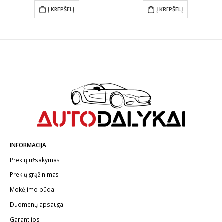
was:
is:
was:
is:
Į KREPŠELĮ
Į KREPŠELĮ
.
€69.99.
€48.00.
€29.99.
€24.99.
INFORMACIJA
Prekių užsakymas
Prekių grąžinimas
Mokėjimo būdai
Duomenų apsauga
Garantijos