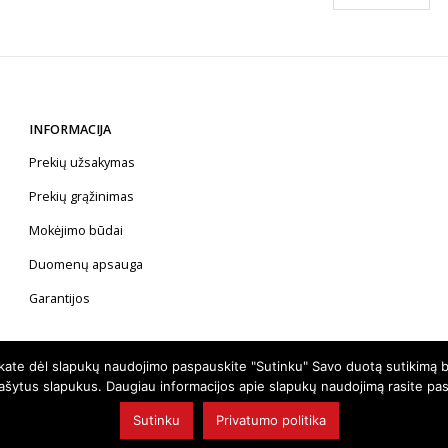
€34.99.
€
INFORMACIJA
Prekių užsakymas
Prekių grąžinimas
Mokėjimo būdai
Duomenų apsauga
Garantijos
nkate dėl slapukų naudojimo paspauskite "Sutinku" Savo duotą sutikimą b
rašytus slapukus. Daugiau informacijos apie slapukų naudojimą rasite pa
Sutinku
Privatumo politika