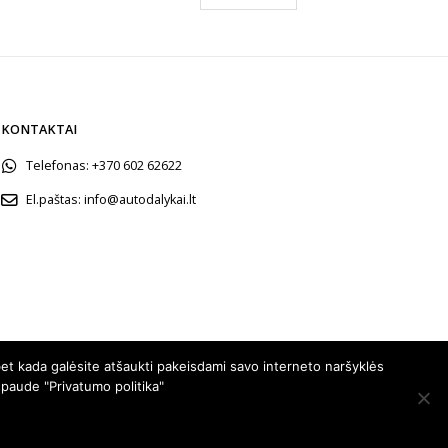
23.99.
€19.99.
€16.99.
KONTAKTAI
Telefonas:
+370 602 62622
El.paštas:
info@autodalykai.lt
et kada galėsite atšaukti pakeisdami savo interneto naršyklės
spaude "Privatumo politika"