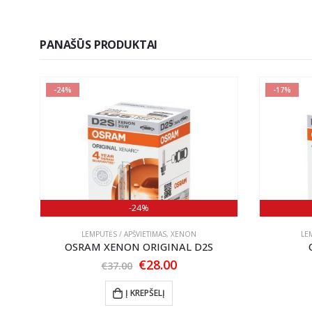
PANAŠŪS PRODUKTAI
-24%
-17%
-24%
LEMPUTĖS / APŠVIETIMAS
,
XENON
LE
5w
OSRAM XENON ORIGINAL D2S
t
Original
Current
€
28.00
€
37.00
price
price
was:
is:
Į KREPŠELĮ
€37.00.
€28.00.