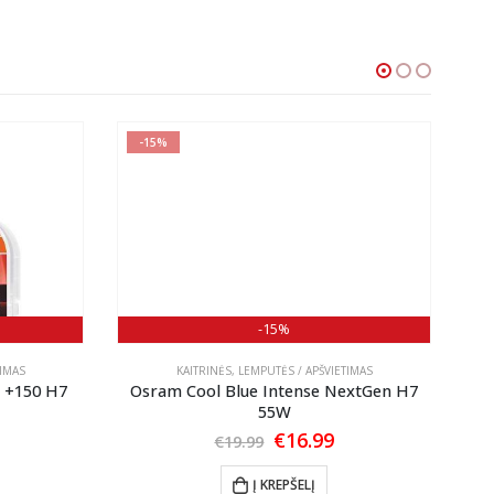
-15%
-
-15%
TIMAS
KAITRINĖS
,
LEMPUTĖS / APŠVIETIMAS
 +150 H7
Osram Cool Blue Intense NextGen H7
OS
55W
l
urrent
Original
Current
€
16.99
€
19.99
rice
price
price
:
was:
is:
Į KREPŠELĮ