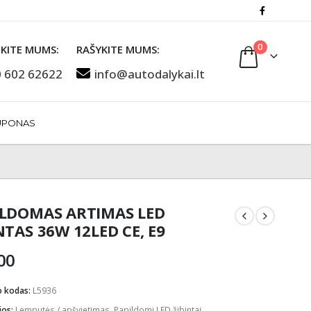
0
KITE MUMS:
RAŠYKITE MUMS:
 602 62622
info@autodalykai.lt
UPONAS
ILDOMAS ARTIMAS LED
NTAS 36W 12LED CE, E9
00
o kodas:
L5936
jos:
Lemputės / apšvietimas
,
Papildomi LED žibintai