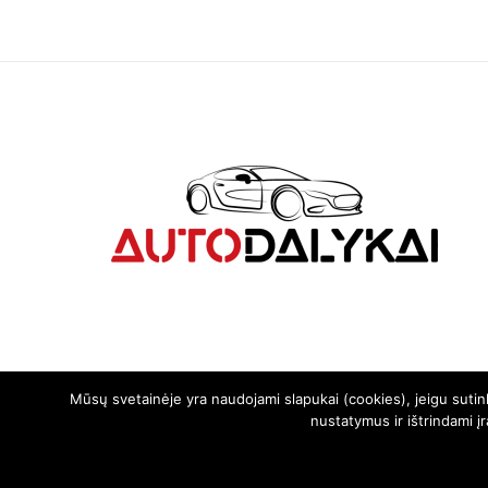
Mūsų svetainėje yra naudojami slapukai (cookies), jeigu suti
nustatymus ir ištrindami į
© 2024. Visos teisės saugomos | Svetainę sukūrė:
svetainesideja.lt