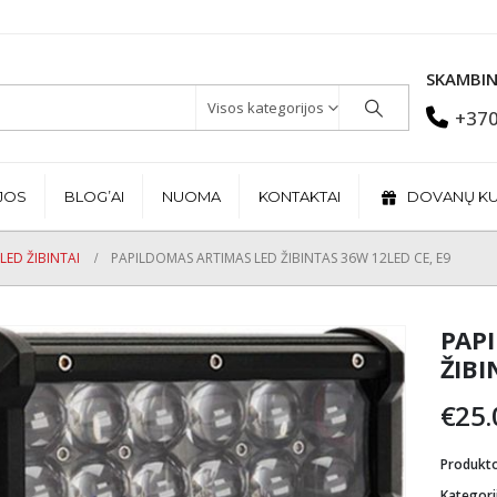
SKAMBIN
Visos kategorijos
+370
JOS
BLOG’AI
NUOMA
KONTAKTAI
DOVANŲ K
LED ŽIBINTAI
PAPILDOMAS ARTIMAS LED ŽIBINTAS 36W 12LED CE, E9
PAP
ŽIBI
€
25.
Produkt
Kategori