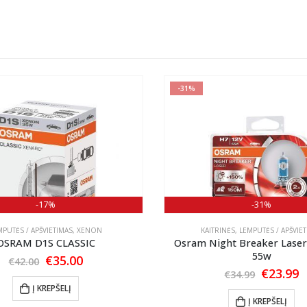
-31%
-17%
-31%
MPUTĖS / APŠVIETIMAS
,
XENON
KAITRINĖS
,
LEMPUTĖS / APŠVIE
OSRAM D1S CLASSIC
Osram Night Breaker Laser
55w
Original
Current
€
35.00
€
42.00
price
price
Origina
C
€
23.99
€
34.99
was:
is:
price
p
Į KREPŠELĮ
€42.00.
€35.00.
was:
is
Į KREPŠELĮ