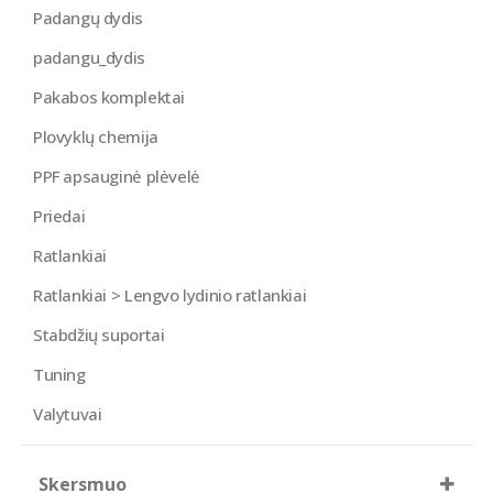
Padangų dydis
padangu_dydis
Pakabos komplektai
Plovyklų chemija
PPF apsauginė plėvelė
Priedai
Ratlankiai
Ratlankiai > Lengvo lydinio ratlankiai
Stabdžių suportai
Tuning
Valytuvai
Skersmuo