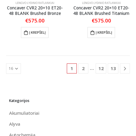
LENGVO LYDINIO RATLANKIAI
LENGVO LYDINIO RATLANKIAI
Concaver CVR2 20×10 ET20-
Concaver CVR2 20×10 ET20-
48 BLANK Brushed Bronze
48 BLANK Brushed Titanium
€
575.00
€
575.00
Į KREPŠELĮ
Į KREPŠELĮ
…
1
2
12
13
Kategorijos
Akumuliatoriai
Alyva
Autochemija