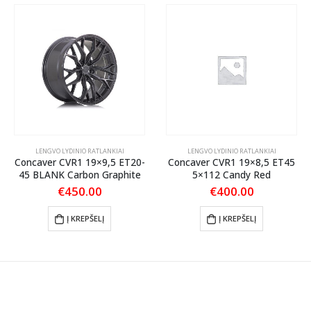
LENGVO LYDINIO RATLANKIAI
LENGVO LYDINIO RATLANKIAI
Concaver CVR1 19×9,5 ET20-
Concaver CVR1 19×8,5 ET45
45 BLANK Carbon Graphite
5×112 Candy Red
€
450.00
€
400.00
Į KREPŠELĮ
Į KREPŠELĮ