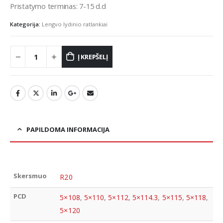
Pristatymo terminas: 7-15 d.d
Kategorija:
Lengvo lydinio ratlankiai
Į KREPŠELĮ
PAPILDOMA INFORMACIJA
Skersmuo
R20
PCD
5×108
,
5×110
,
5×112
,
5×114.3
,
5×115
,
5×118
,
5×120