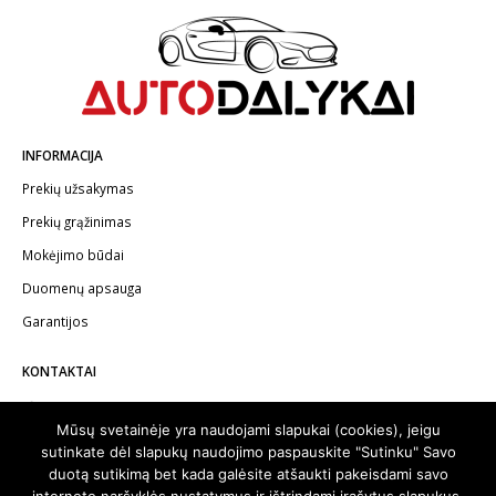
INFORMACIJA
Prekių užsakymas
Prekių grąžinimas
Mokėjimo būdai
Duomenų apsauga
Garantijos
KONTAKTAI
Telefonas:
+370 602 62622
Mūsų svetainėje yra naudojami slapukai (cookies), jeigu
El.paštas:
info@autodalykai.lt
sutinkate dėl slapukų naudojimo paspauskite "Sutinku" Savo
duotą sutikimą bet kada galėsite atšaukti pakeisdami savo