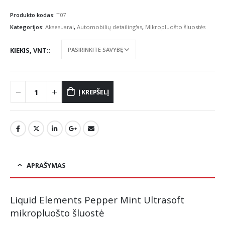
range:
€3.50
Produkto kodas:
T07
through
Kategorijos:
Aksesuarai
,
Automobilių detailing'as
,
Mikropluošto šluostės
€32.00
KIEKIS, VNT:
Į KREPŠELĮ
APRAŠYMAS
Liquid Elements Pepper Mint Ultrasoft
mikropluošto šluostė