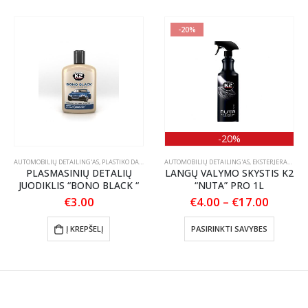
-20%
-20%
AUTOMOBILIŲ DETAILING'AS
,
PLASTIKO DALIŲ JUODINTOJAI/ATNAUJINTOJAI
AUTOMOBILIŲ DETAILING'AS
,
EKSTERJERAS
,
STIK
S PRIEŽIŪRA
PLASMASINIŲ DETALIŲ
LANGŲ VALYMO SKYSTIS K2
JUODIKLIS “BONO BLACK “
“NUTA” PRO 1L
Price
€
3.00
€
4.00
–
€
17.00
nt
range:
This product has multiple variants. The options may be chosen on the product page
€4.00
Į KREPŠELĮ
PASIRINKTI SAVYBES
throug
.
€17.00