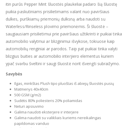
itin purūs Pepper Mint šluostės plaukeliai padaro šią šluostę
puikia paskutiniams prisilietimams valant nuo paviršiaus
dulkes, purškiamų priemonių dulksną arba naudoti su
Waterless/Rinseless plovimo priemonėmis. Ši šluostė –
saugiausiam prisilietimui prie paviršiaus užtikrinti ir puikiai tinka
automobilio valytmui ar blizginimui išvykose, tokiuose kaip
automobilių renginiai ar parodos. Taip pat puikiai tinka valyti
blizgius buities ar automobilio interjiero elementus kuriem
ypač svarbu šveltini ir saugi šluostė norit išvengti subraižymo.
Savybės
Ilgas, minkštas Plush tipo pluoštas iš abiejų šluostės pusių
Matmenys 40x40cm
500 GSM (g/m2)
Sudėtis 80% poliesteris 20% poliamidas
Neturi apsiuvimo
Galima naudoti eksterjere ir interjere
Galima naudoti su valikliais kuriems nereikalingas
papildomas vanduo