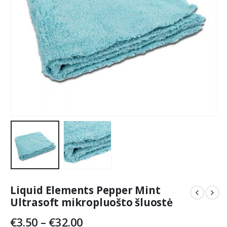
Liquid Elements Pepper Mint
Ultrasoft mikropluošto šluostė
Price
€
3.50
–
€
32.00