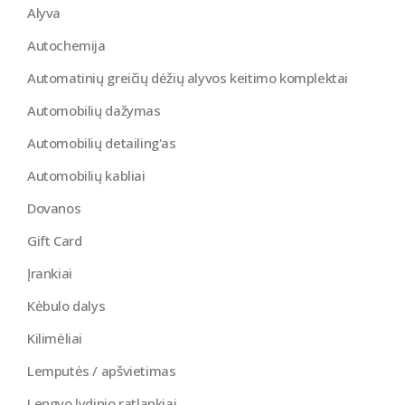
Alyva
Autochemija
Automatinių greičių dėžių alyvos keitimo komplektai
Automobilių dažymas
Automobilių detailing'as
Automobilių kabliai
Dovanos
Gift Card
Įrankiai
Kėbulo dalys
Kilimėliai
Lemputės / apšvietimas
Lengvo lydinio ratlankiai