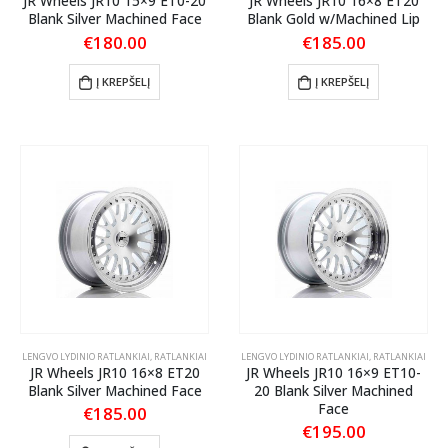
JR Wheels JR10 15×9 ET0-20
JR Wheels JR10 16×8 ET20
Blank Silver Machined Face
Blank Gold w/Machined Lip
€
180.00
€
185.00
Į KREPŠELĮ
Į KREPŠELĮ
LENGVO LYDINIO RATLANKIAI
,
RATLANKIAI
LENGVO LYDINIO RATLANKIAI
,
RATLANKIAI
JR Wheels JR10 16×8 ET20
JR Wheels JR10 16×9 ET10-
Blank Silver Machined Face
20 Blank Silver Machined
Face
€
185.00
€
195.00