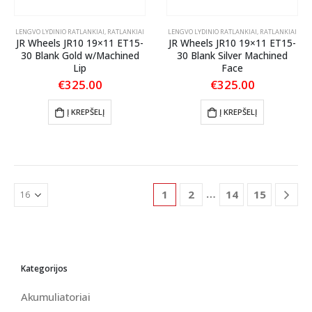
LENGVO LYDINIO RATLANKIAI
,
RATLANKIAI
LENGVO LYDINIO RATLANKIAI
,
RATLANKIAI
JR Wheels JR10 19×11 ET15-
JR Wheels JR10 19×11 ET15-
30 Blank Gold w/Machined
30 Blank Silver Machined
Lip
Face
€
325.00
€
325.00
Į KREPŠELĮ
Į KREPŠELĮ
…
1
2
14
15
Kategorijos
Akumuliatoriai