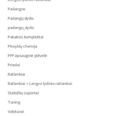
Padangos
Padangų dydis
padangu_dydis
Pakabos komplektai
Plovyklų chemija
PPF apsauginė plėvelė
Priedai
Ratlankiai
Ratlankiai > Lengvo lydinio ratlankiai
Stabdžių suportai
Tuning
Valytuvai