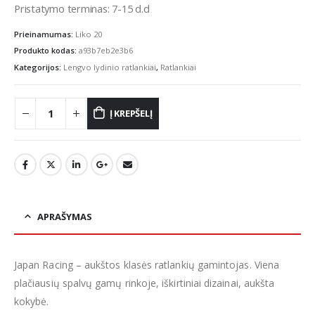
Pristatymo terminas: 7-15 d.d
Prieinamumas:
Liko 20
Produkto kodas:
a93b7eb2e3b6
Kategorijos:
Lengvo lydinio ratlankiai
,
Ratlankiai
Į KREPŠELĮ
APRAŠYMAS
Japan Racing – aukštos klasės ratlankių gamintojas. Viena
plačiausių spalvų gamų rinkoje, iškirtiniai dizainai, aukšta
kokybė.