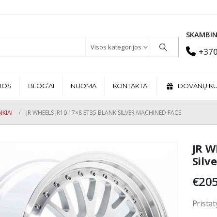
SKAMBIN
Visos kategorijos
+370
JOS
BLOG’AI
NUOMA
KONTAKTAI
DOVANŲ K
KIAI
JR WHEELS JR10 17×8 ET35 BLANK SILVER MACHINED FACE
JR W
Silv
€
205
Pristat