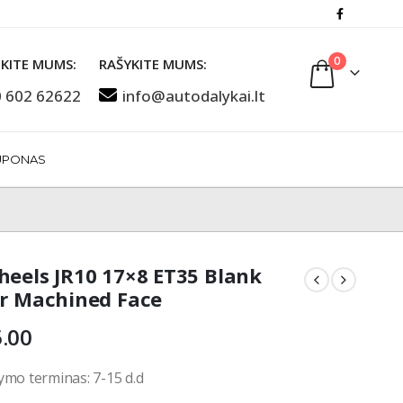
0
KITE MUMS:
RAŠYKITE MUMS:
 602 62622
info@autodalykai.lt
UPONAS
heels JR10 17×8 ET35 Blank
er Machined Face
.00
ymo terminas: 7-15 d.d