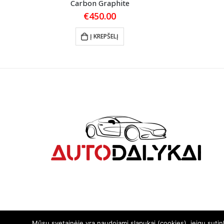
Carbon Graphite
€
450.00
Į KREPŠELĮ
Mūsų svetainėje yra naudojami slapukai (cookies), jeigu suti