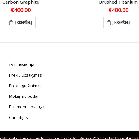
Carbon Graphite
Brushed Titanium
€
400.00
€
400.00
Į KREPŠELĮ
Į KREPŠELĮ
INFORMACIJA
Prekių užsakymas
Prekių grąžinimas
Mokėjimo būdai
Duomenų apsauga
Garantijos
nkate dėl slapukų naudojimo paspauskite "Sutinku" Savo duotą sutikimą b