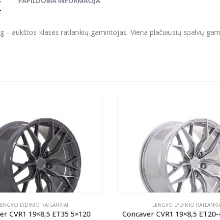
S
PAPILDOMA INFORMACIJA
g – aukštos klasės ratlankių gamintojas. Viena plačiausių spalvų gamų r
LENGVO LYDINIO RATLANKIAI
LENGVO LYDINIO RATLANKIA
er CVR1 19×8,5 ET35 5×120
Concaver CVR1 19×8,5 ET20