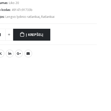
mumas:
Liko 20
o kodas:
49147c91733b
jos:
Lengvo lydinio ratlankiai
,
Ratlankiai
Į KREPŠELĮ