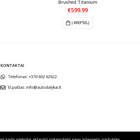
Brushed Titanium
€
599.99
Į KREPŠELĮ
KONTAKTAI
Telefonas:
+370 602 62622
El.paštas:
info@autodalykai.lt
et kada galėsite atšaukti pakeisdami savo interneto naršyklės