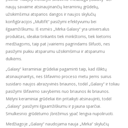
naujų savaime atsinaujinančių keraminių grūdelių,
užsikimšimui atsparios dangos ir naujos skylučių
konfigūracijos „Multifit“ pasižymi efektyvumu bei
ilgaamžiškumu. Iš esmės „Mirka Galaxy“ yra universalus
produktas, idealiai tinkantis tiek minkštoms, tiek kietoms
medžiagoms, taip pat įvairiems pagrindams šlifuoti, nes
pasižymi puikiu atsparumu užsikimšimui ir atsparumu
dulkėms.
„Galaxy“ keraminiai grūdeliai pagaminti taip, kad išliktų
atsinaujinantys, nes šlifavimo proceso metu jiems suirus
susidaro naujos abrazyvinės briaunos, todėl „Galaxy“ ir toliau
pasižymi šlifavimo savybėmis nuo briaunos iki briaunos.
Mėlyni keraminiai grūdeliai itin pritaikyti atsinaujinti, todėl
„Galaxy“ pasižymi ilgaamžiškumu ir pjauna sparčiai.
Smulkesnio grūdėtumo įbrėžimus ypač lengva nupoliruoti.
Medžiagoje „Galaxy“ naudojama nauja „Mirka“ skylučių