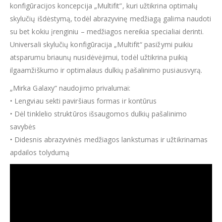
konfigūracijos koncepcija „Multifit”, kuri užtikrina optimalų
skylučių išdėstymą, todėl abrazyvinę medžiagą galima naudoti
su bet kokiu įrenginiu – medžiagos nereikia specialiai derinti.
Universali skylučių konfigūracija „Multifit“ pasižymi puikiu
atsparumu briaunų nusidėvėjimui, todėl užtikrina puikią
ilgaamžiškumo ir optimalaus dulkių pašalinimo pusiausvyrą.
„Mirka Galaxy“ naudojimo privalumai:
• Lengviau sekti paviršiaus formas ir kontūrus
• Dėl tinklelio struktūros išsaugomos dulkių pašalinimo
savybės
• Didesnis abrazyvinės medžiagos lankstumas ir užtikrinamas
apdailos tolydumą