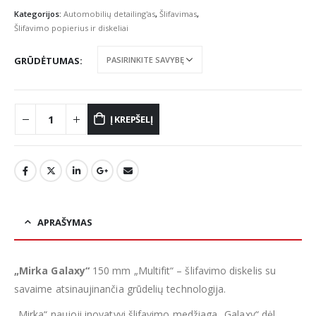
Kategorijos:
Automobilių detailing'as
,
Šlifavimas
,
Šlifavimo popierius ir diskeliai
GRŪDĖTUMAS
Į KREPŠELĮ
APRAŠYMAS
„Mirka Galaxy“
150 mm „Multifit“ – šlifavimo diskelis su
savaime atsinaujinančia grūdelių technologija.
„Mirka“ naujoji inovatyvi šlifavimo medžiaga „Galaxy“ dėl