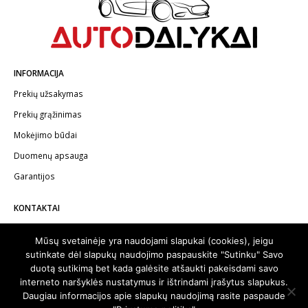
INFORMACIJA
Prekių užsakymas
Prekių grąžinimas
Mokėjimo būdai
Duomenų apsauga
Garantijos
KONTAKTAI
Telefonas:
+370 602 62622
Mūsų svetainėje yra naudojami slapukai (cookies), jeigu
El.paštas:
info@autodalykai.lt
sutinkate dėl slapukų naudojimo paspauskite "Sutinku" Savo
duotą sutikimą bet kada galėsite atšaukti pakeisdami savo
interneto naršyklės nustatymus ir ištrindami įrašytus slapukus.
Daugiau informacijos apie slapukų naudojimą rasite paspaude