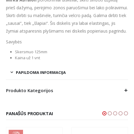
prieš dažymą, perėjimo zonos paruošimui bei lako poliravimui.
Skirti dirbti su mašinėle, turinčia velcro padą. Galima dirbti tiek
„sausai“, tiek „šlapiai“. Šis diskelis yra labai elastingas, jis
žymiai atsparesnis plyšimams nei diskelis popieriaus pagrindu.
Savybės
Skersmuo 125mm
Kaina už 1 vnt
PAPILDOMA INFORMACIJA
Produkto Kategorijos
PANAŠŪS PRODUKTAI
-10%