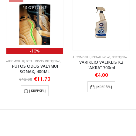
-10%
S PRIEŽIŪRA
AUTOMOBILIŲ DETAILING'AS
,
EKSTERJERAS
,
VARI
AUTOMOBILIŲ DETAILING'AS
,
INTERJERAS
,
ODOS PRIEŽIŪRA
VARIKLIO VALIKLIS K2
PUTOS ODOS VALYMUI
“AKRA” 700ml
SONAX, 400ML
€
4.00
Original
Current
€
11.70
€
13.00
price
price
Į KREPŠELĮ
was:
is:
Į KREPŠELĮ
€13.00.
€11.70.