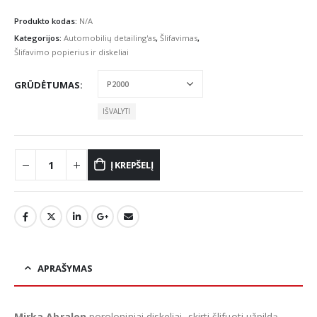
Produkto kodas:
N/A
Kategorijos:
Automobilių detailing'as
,
Šlifavimas
,
Šlifavimo popierius ir diskeliai
GRŪDĖTUMAS
IŠVALYTI
Į KREPŠELĮ
APRAŠYMAS
Mirka Abralon
poroloniniai diskeliai, skirti šlifuoti užpildą