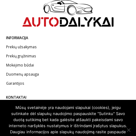
INFORMACIJA
Prekių užsakymas
Prekių grąžinimas
Mokėjimo būdai
Duomenų apsauga
Garantijos
KONTAKTAI
Telefonas:
+370 602 62622
Mūsų svetainėje yra naudojami slapukai (cookies), jeigu
sutinkate dėl slapukų naudojimo paspauskite "Sutinku" Savo
El.paštas:
info@autodalykai.lt
duotą sutikimą bet kada galėsite atšaukti pakeisdami savo
interneto naršyklės nustatymus ir ištrindami įrašytus slapukus.
Daugiau informacijos apie slapukų naudojimą rasite paspaude