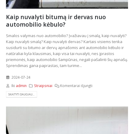
Kaip nuvalyti bitumą ir dervas nuo
automobilio kėbulo?
Smalos valymas nuo automobilio? Įvažiavau į smalą, kaip nuvalyti?
Kaip nuvalyti smalą? Kaip nuvalyti dervas? Kartais visiems tenka
susidurti su bitumo ar dervų apnašomis ant automobilio kėbulo ir
natūraliai kyla klausimas, kaip visa tai nuvalyti, nes įprastos
priemonės, kaip automobilio šampūnas, negali pašalinti šių apnašų.
Sprendimas gana paprastas, tam turime...
2024-07-24
Iki
admin
Straipsniai
Komentarai išjungti
SKAITYTI DAUGIAU...