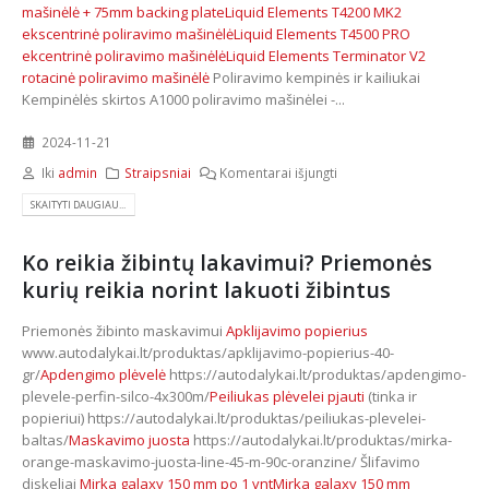
mašinėlė + 75mm backing plate
Liquid Elements T4200 MK2
ekscentrinė poliravimo mašinėlė
Liquid Elements T4500 PRO
ekcentrinė poliravimo mašinėlė
Liquid Elements Terminator V2
rotacinė poliravimo mašinėlė
Poliravimo kempinės ir kailiukai
Kempinėlės skirtos A1000 poliravimo mašinėlei -...
2024-11-21
Iki
admin
Straipsniai
Komentarai išjungti
SKAITYTI DAUGIAU...
Ko reikia žibintų lakavimui? Priemonės
kurių reikia norint lakuoti žibintus
Priemonės žibinto maskavimui
Apklijavimo popierius
www.autodalykai.lt/produktas/apklijavimo-popierius-40-
gr/
Apdengimo plėvelė
https://autodalykai.lt/produktas/apdengimo-
plevele-perfin-silco-4x300m/
Peiliukas plėvelei pjauti
(tinka ir
popieriui) https://autodalykai.lt/produktas/peiliukas-plevelei-
baltas/
Maskavimo juosta
https://autodalykai.lt/produktas/mirka-
orange-maskavimo-juosta-line-45-m-90c-oranzine/ Šlifavimo
diskeliai
Mirka galaxy 150 mm po 1 vnt
Mirka galaxy 150 mm