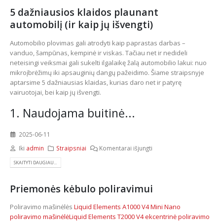
5 dažniausios klaidos plaunant
automobilį (ir kaip jų išvengti)
Automobilio plovimas gali atrodyti kaip paprastas darbas –
vanduo, šampūnas, kempinė ir viskas. Tačiau net ir nedideli
neteisingi veiksmai gali sukelti ilgalaikę žalą automobilio lakui: nuo
mikroįbrėžimų iki apsauginių dangų pažeidimo. Šiame straipsnyje
aptarsime 5 dažniausias klaidas, kurias daro net ir patyrę
vairuotojai, bei kaip jų išvengti.
1. Naudojama buitinė...
2025-06-11
Iki
admin
Straipsniai
Komentarai išjungti
SKAITYTI DAUGIAU...
Priemonės kėbulo poliravimui
Poliravimo mašinėlės
Liquid Elements A1000 V4 Mini Nano
poliravimo mašinėlė
Liquid Elements T2000 V4 ekcentrinė poliravimo