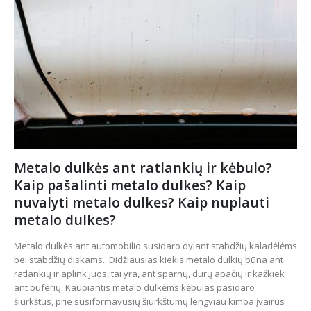
Metalo dulkės ant ratlankių ir kėbulo?
Kaip pašalinti metalo dulkes? Kaip
nuvalyti metalo dulkes? Kaip nuplauti
metalo dulkes?
Metalo dulkės ant automobilio susidaro dylant stabdžių kaladėlėms
bei stabdžių diskams. Didžiausias kiekis metalo dulkių būna ant
ratlankių ir aplink juos, tai yra, ant sparnų, durų apačių ir kažkiek
ant buferių. Kaupiantis metalo dulkėms kėbulas pasidaro
šiurkštus, prie susiformavusių šiurkštumų lengviau kimba įvairūs