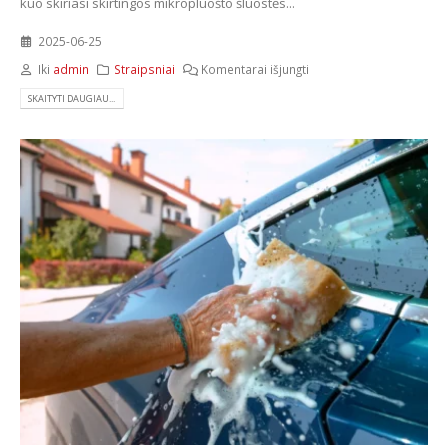
kuo skiriasi skirtingos mikropluošto šluostės...
2025-06-25
Iki
admin
Straipsniai
Komentarai išjungti
SKAITYTI DAUGIAU...