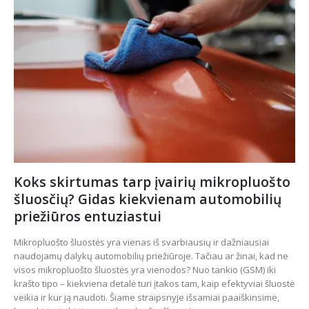
Koks skirtumas tarp įvairių mikropluošto
šluosčių? Gidas kiekvienam automobilių
priežiūros entuziastui
Mikropluošto šluostės yra vienas iš svarbiausių ir dažniausiai
naudojamų dalykų automobilių priežiūroje. Tačiau ar žinai, kad ne
visos mikropluošto šluostės yra vienodos? Nuo tankio (GSM) iki
krašto tipo – kiekviena detalė turi įtakos tam, kaip efektyviai šluostė
veikia ir kur ją naudoti. Šiame straipsnyje išsamiai paaiškinsime,