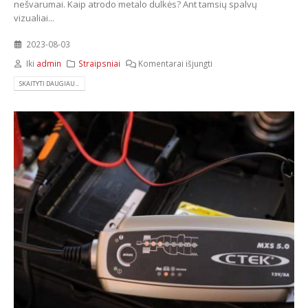
nešvarumai. Kaip atrodo metalo dulkės? Ant tamsių spalvų
vizualiai...
2023-08-03
Iki
admin
Straipsniai
Komentarai išjungti
SKAITYTI DAUGIAU...