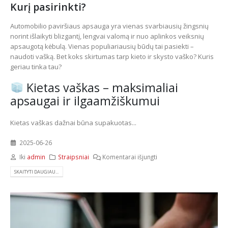
Kurį pasirinkti?
Automobilio paviršiaus apsauga yra vienas svarbiausių žingsnių
norint išlaikyti blizgantį, lengvai valomą ir nuo aplinkos veiksnių
apsaugotą kėbulą. Vienas populiariausių būdų tai pasiekti –
naudoti vašką. Bet koks skirtumas tarp kieto ir skysto vaško? Kuris
geriau tinka tau?
Kietas vaškas – maksimaliai
apsaugai ir ilgaamžiškumui
Kietas vaškas dažnai būna supakuotas...
2025-06-26
Iki
admin
Straipsniai
Komentarai išjungti
SKAITYTI DAUGIAU...