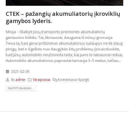
CTEK – pažangių akumuliatorių įkroviklių
gamybos lyderis.
Misija – išlaikyti jūsų transporto priemonės akumuliatorių
geriausios būklės. Tai, tikriausiai, dauguma iš mūsų ignoruoja.
Tiesa ta, kad gerai prižiūrimas akumuliatorius sutaupys ne tik daug
pinigų, bet ir išgelbės nuo daugybės kitų problemų (įsivaizduokite,
kad jūsų automobilis neužsiveda tada, kai jums to labiausiai reikia).
Automobilio akumuliatorius paprastai tarnauja 3–5 metus, tačiau...
2021-02-09
Iki
admin
Straipsniai
Komentarai išjungti
SKAITYTI DAUGIAU...