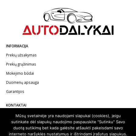
INFORMACIJA
Prekių užsakymas
Prekių grąžinimas
Mokėjimo būdai
Duomenų apsauga
Garantijos
KONTAKTAI
Telefonas:
+370 602 62622
Mūsų svetainėje yra naudojami slapukai (cookies), jeigu
sutinkate dėl slapukų naudojimo paspauskite "Sutinku" Savo
El.paštas:
info@autodalykai.lt
duotą sutikimą bet kada galėsite atšaukti pakeisdami savo
interneto naršyklės nustatymus ir ištrindami įrašytus slapukus.