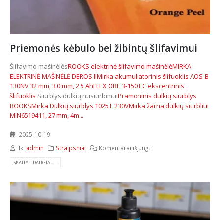
Priemonės kėbulo bei žibintų šlifavimui
Šlifavimo mašinėlės
ROOKS elektrinė šlifavimo mašinėlė
MIRKA
ELEKTRINĖ MAŠINĖLĖ DEROS II
Mirka akumuliatorinis šlifuoklis AOS-B
130NV 32 mm, 3.0 mm, 2.5 Ah
FLEX ORE 3-150 EC ekscentrinis
šlifuoklis
Siurblys dulkių nusiurbimui
Pramoninis dulkių siurblys
ROOKS
Mirka Dulkių siurblys 1025 L 230V
Mirka žarna dulkių siurbliui
MIN6519411, 27 mm, 4m...
2025-10-19
Iki
admin
Straipsniai
Komentarai išjungti
SKAITYTI DAUGIAU...