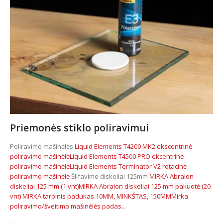
Priemonės stiklo poliravimui
Poliravimo mašinėlės
Liquid Elements T4200 MK2 ekscentrinė
poliravimo mašinėlė
Liquid Elements T4500 PRO ekcentrinė
poliravimo mašinėlė
Liquid Elements Terminator V2 rotacinė
poliravimo mašinėlė
Šlifavimo diskeliai 125mm
MIRKA Abralon
diskeliai 125 mm (1 vnt)
MIRKA Abralon diskeliai 125 mm pakuotė (20
vnt)
MIRKA tarpinis padukas 10MM, MINKŠTAS, 150MM
Mirka
poliravimo/šveitimo mašinėlės padas...