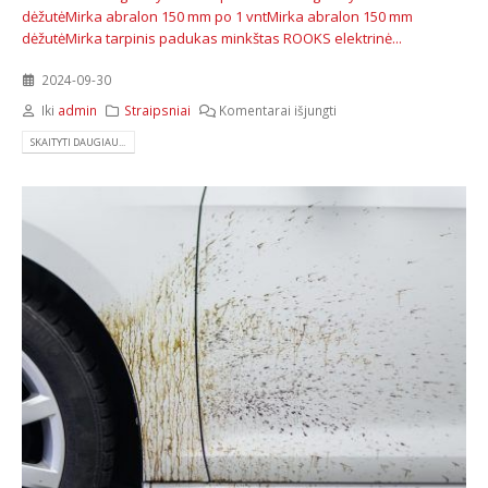
dėžutė
Mirka abralon 150 mm po 1 vnt
Mirka abralon 150 mm
dėžutė
Mirka tarpinis padukas minkštas
ROOKS elektrinė...
2024-09-30
Iki
admin
Straipsniai
Komentarai išjungti
SKAITYTI DAUGIAU...