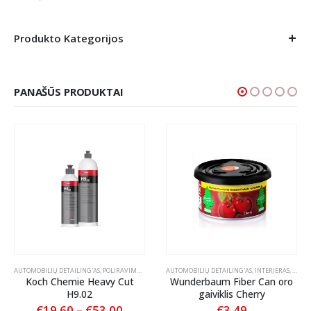
Produkto Kategorijos
PANAŠŪS PRODUKTAI
RIKLIO VALIKLIAI
AUTOMOBILIŲ DETAILING'AS
,
POLIRAVIMAS
,
POLIRAVIMO PASTOS
AUTOMOBILIŲ DETAILING'AS
,
INTERJERAS
,
KVAPA
Koch Chemie Heavy Cut
Wunderbaum Fiber Can oro
H9.02
gaiviklis Cherry
Price
€
19.60
–
€
53.00
€
3.49