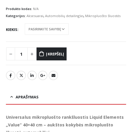
range:
€8.50
Produkto kodas:
N/A
through
Kategorijos:
Aksesuarai
,
Automobilių detailing'as
,
Mikropluošto šluostės
€336.00
KIEKIS
Į KREPŠELĮ
APRAŠYMAS
Universalus mikropluošto rankšluostis Liquid Elements
„Value“ 40×40 cm – aukštos kokybės mikropluošto