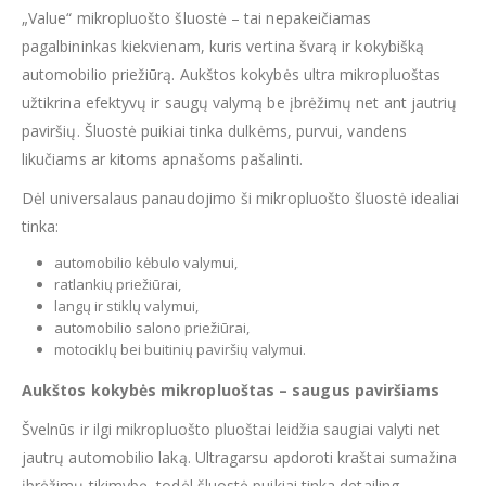
„Value“ mikropluošto šluostė – tai nepakeičiamas
pagalbininkas kiekvienam, kuris vertina švarą ir kokybišką
automobilio priežiūrą. Aukštos kokybės ultra mikropluoštas
užtikrina efektyvų ir saugų valymą be įbrėžimų net ant jautrių
paviršių. Šluostė puikiai tinka dulkėms, purvui, vandens
likučiams ar kitoms apnašoms pašalinti.
Dėl universalaus panaudojimo ši mikropluošto šluostė idealiai
tinka:
automobilio kėbulo valymui,
ratlankių priežiūrai,
langų ir stiklų valymui,
automobilio salono priežiūrai,
motociklų bei buitinių paviršių valymui.
Aukštos kokybės mikropluoštas – saugus paviršiams
Švelnūs ir ilgi mikropluošto pluoštai leidžia saugiai valyti net
jautrų automobilio laką. Ultragarsu apdoroti kraštai sumažina
įbrėžimų tikimybę, todėl šluostė puikiai tinka detailing