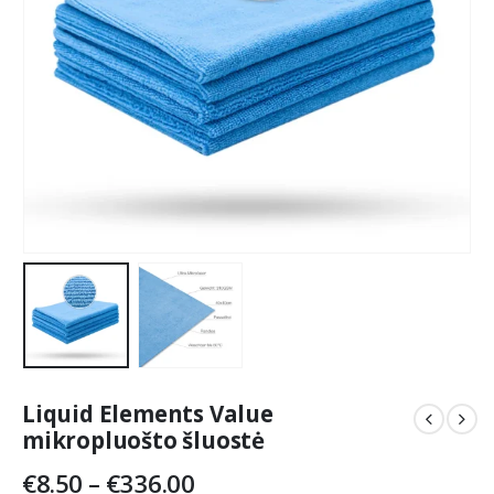
Liquid Elements Value
mikropluošto šluostė
Price
€
8.50
–
€
336.00