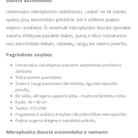
šluostė automobiliui
Universalus mikropluošto rankšluostis „Value“ ne tik suteiks
spalvų jūsų automobilio priežiūrai, bet ir užtikrins puikius
valymo rezultatus. Ši universali mikropluošto šluostė specialiai
sukurta efektyviai pašalinti dulkes, purvą ir kitus nešvarumus
nuo automobilio kėbulo, ratlankių, langų bei salono paviršių.
Pagrindinės savybės:
Universalus naudojimas įvairiems automobilio priežiūros
darbams
Tinka visiems paviršiams
Švelni ir saugi paviršiams dėl minkštų, ilgų mikropluošto
pluoštų
Be siūlių, ultragarsu pjauti kraštai – mažesnė įbrėžimų rizika
Dydis: 40 × 40 cm
Tankis: 310 GSM
Pagaminta iš aukštos kokybės Ultra Microfiber mikropluošto
Puikiai sugeria drėgmę ir nepalieka pūkelių
Mikropluošto šluostė automobiliui ir namams