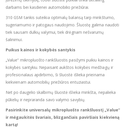
darbams bei kasdienei automobilio priežiūrai.
310 GSM tankis suteikia optimalų balansą tarp minkštumo,
sugeriamumo ir patogaus naudojimo. Šluostę galima naudoti
tiek sausam dulkių valymui, tiek drėgnam nešvarumų
šalinimui.
Puikus kainos ir kokybės santykis
„Value“ mikropluošto rankšluostis pasižymi puikiu kainos ir
kokybės santykiu. Nepaisant aukštos kokybės medžiagų ir
profesionalaus apdirbimo, ši šluostė išlieka prieinama
kiekvienam automobilių priežiūros entuziastui.
Net po daugelio skalbimų šluostė išlieka minkšta, nepalieka
pūkelių ir nepraranda savo valymo savybių.
Pasirinkite universalų mikropluošto rankšluostį „Value“
ir mėgaukitės švariais, blizgančiais paviršiais kiekvieną
kartą!