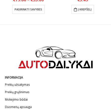
range:
This product has multiple variants. The options may be chosen on the product page
€19.60
PASIRINKTI SAVYBES
Į KREPŠELĮ
through
€53.00
INFORMACIJA
Prekių užsakymas
Prekių grąžinimas
Mokėjimo būdai
Duomenų apsauga