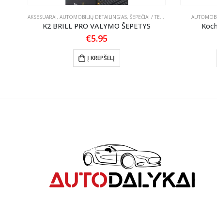
ADAI
AKSESUARAI
,
AUTOMOBILIŲ DETAILING'AS
,
ŠEPEČIAI / TEPTUKAI
AUTOMOBIL
o
K2 BRILL PRO VALYMO ŠEPETYS
Koch
€
5.95
Į KREPŠELĮ
gh