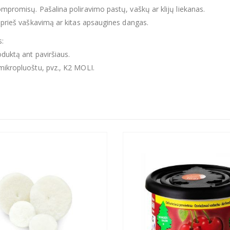
ompromisų. Pašalina poliravimo pastų, vaškų ar klijų liekanas.
i prieš vaškavimą ar kitas apsaugines dangas.
:
oduktą ant paviršiaus.
mikropluoštu, pvz., K2 MOLI.