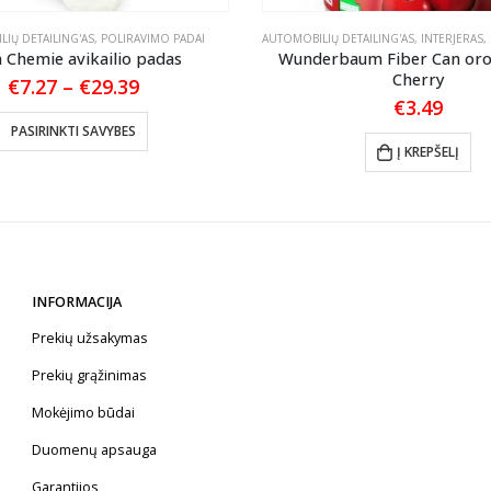
IŲ DETAILING'AS
,
POLIRAVIMO PADAI
AUTOMOBILIŲ DETAILING'AS
,
INTERJERAS
,
 Chemie avikailio padas
Wunderbaum Fiber Can oro 
Cherry
Price
€
7.27
–
€
29.39
range:
€
3.49
This product has multiple variants. The options may be chosen on the product page
€7.27
PASIRINKTI SAVYBES
through
Į KREPŠELĮ
€29.39
INFORMACIJA
Prekių užsakymas
Prekių grąžinimas
Mokėjimo būdai
Duomenų apsauga
Garantijos