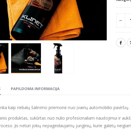
S
PAPILDOMA INFORMACIJA
tinka kaip riebalų šalinimo priemonė nuo įvairių automobilio paviršių.
inis produktas, sukūrtas nuo nulio profesionaliam naudojimui ir aukš
ceso. Jis neturi jokių nepageidaujamų junginių, kurie galėtų neigiam