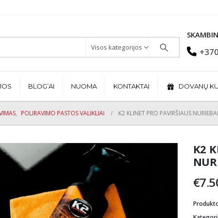
SKAMBIN
Visos kategorijos
+370
JOS
BLOG’AI
NUOMA
KONTAKTAI
DOVANŲ K
VIMAS
,
POLIRAVIMO PASTOS VALIKLIAI
K2 KLINET PRO PAVIRŠIAUS NURIEBA
K2 K
NURI
€
7.5
Produkt
Kategori