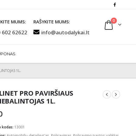
0
KITE MUMS:
RAŠYKITE MUMS:
 602 62622
info@autodalykai.lt
UPONAS
LINTOJAS 1L.
LINET PRO PAVIRŠIAUS
EBALINTOJAS 1L.
0
o kodas:
13001
jos:
Automobilių detailing'as
,
Poliravimas
,
Poliravimo pastos valikliai