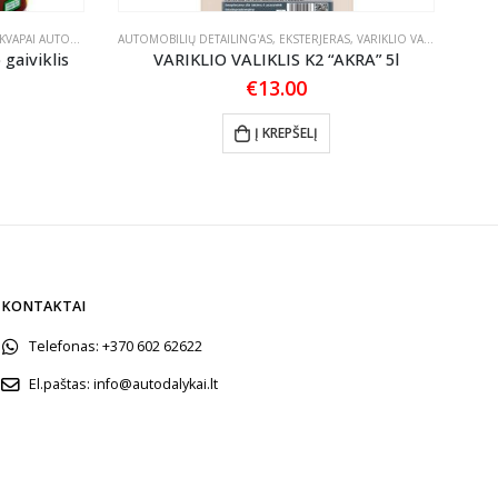
KVAPAI AUTOMOBILIUI
AUTOMOBILIŲ DETAILING'AS
,
EKSTERJERAS
,
VARIKLIO VALIKLIAI
AUTO
gaiviklis
VARIKLIO VALIKLIS K2 “AKRA” 5l
K
€
13.00
Į KREPŠELĮ
KONTAKTAI
Telefonas:
+370 602 62622
El.paštas:
info@autodalykai.lt