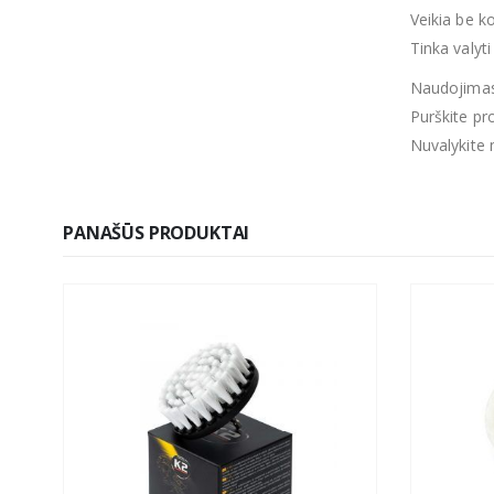
Veikia be k
Tinka valyt
Naudojimas
Purškite pr
Nuvalykite 
PANAŠŪS PRODUKTAI