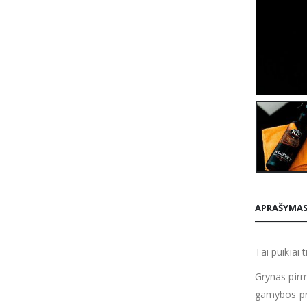
APRAŠYMA
Tai puikiai 
Grynas pirm
gamybos pro