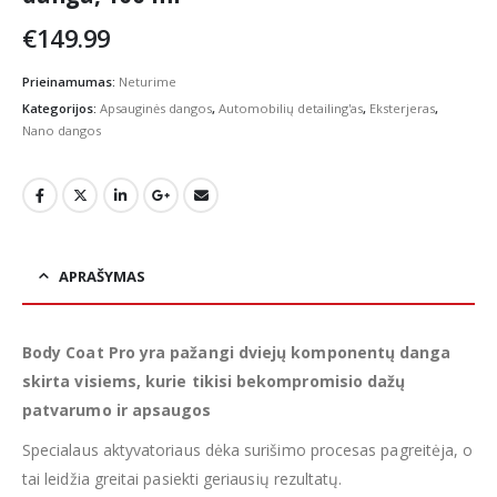
€
149.99
Prieinamumas:
Neturime
Kategorijos:
Apsauginės dangos
,
Automobilių detailing'as
,
Eksterjeras
,
Nano dangos
APRAŠYMAS
Body Coat Pro yra pažangi dviejų komponentų danga
skirta visiems, kurie tikisi bekompromisio dažų
patvarumo ir apsaugos
Specialaus aktyvatoriaus dėka surišimo procesas pagreitėja, o
tai leidžia greitai pasiekti geriausių rezultatų.