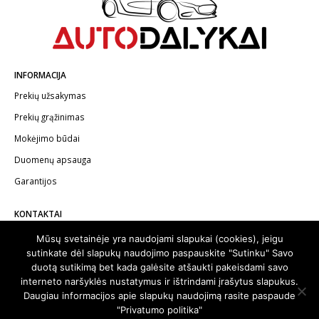
INFORMACIJA
Prekių užsakymas
Prekių grąžinimas
Mokėjimo būdai
Duomenų apsauga
Garantijos
KONTAKTAI
Telefonas:
+370 602 62622
Mūsų svetainėje yra naudojami slapukai (cookies), jeigu
sutinkate dėl slapukų naudojimo paspauskite "Sutinku" Savo
El.paštas:
info@autodalykai.lt
duotą sutikimą bet kada galėsite atšaukti pakeisdami savo
interneto naršyklės nustatymus ir ištrindami įrašytus slapukus.
Daugiau informacijos apie slapukų naudojimą rasite paspaude
"Privatumo politika"