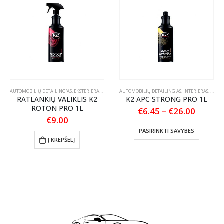
AUTOMOBILIŲ DETAILING'AS
,
EKSTERJERAS
,
RATLANKIŲ PRIEŽIŪRA
AUTOMOBILIŲ DETAILING'AS
,
INTERJERAS
,
PLAST
RATLANKIŲ VALIKLIS K2
K2 APC STRONG PRO 1L
ROTON PRO 1L
Price
€
6.45
–
€
26.00
:
range:
€
9.00
This product has multiple variants. The options may be chosen on the product page
€6.45
PASIRINKTI SAVYBES
gh
throug
Į KREPŠELĮ
9
€26.00