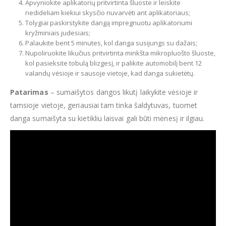
Apvyniokite aplikatorių pritvirtinta šluoste ir leiskite
nedideliam kiekiui skysčio nuvarvėti ant aplikatoriaus;
Tolygiai paskirstykite dangą impregnuotu aplikatoriumi
kryžminiais judesiais;
Palaukite bent 5 minutes, kol danga susijungs su dažais;
Nupoliruokite likučius pritvirtinta minkšta mikropluošto šluoste,
kol pasieksite tobulą blizgesį, ir palikite automobilį bent 12
valandų vėsioje ir sausoje vietoje, kad danga sukietėtų.
Patarimas
– sumaišytos dangos likutį laikykite vėsioje ir
tamsioje vietoje, geriausiai tam tinka šaldytuvas, tuomet
danga sumaišyta su kietikliu laisvai gali būti mėnesį ir ilgiau.