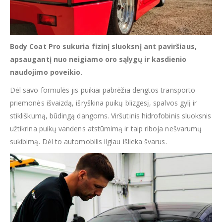
Body Coat Pro sukuria fizinį sluoksnį ant paviršiaus,
apsaugantį nuo neigiamo oro sąlygų ir kasdienio
naudojimo poveikio.
Dėl savo formulės jis puikiai pabrėžia dengtos transporto
priemonės išvaizdą, išryškina puikų blizgesį, spalvos gylį ir
stikliškumą, būdingą dangoms. Viršutinis hidrofobinis sluoksnis
užtikrina puikų vandens atstūmimą ir taip riboja nešvarumų
sukibimą. Dėl to automobilis ilgiau išlieka švarus.