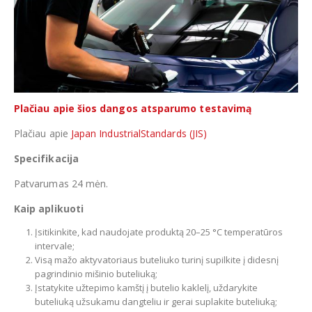
Plačiau apie šios dangos atsparumo testavimą
Plačiau apie
Japan IndustrialStandards (JIS)
Specifikacija
Patvarumas 24 mėn.
Kaip aplikuoti
Įsitikinkite, kad naudojate produktą 20–25 °C temperatūros
intervale;
Visą mažo aktyvatoriaus buteliuko turinį supilkite į didesnį
pagrindinio mišinio buteliuką;
Įstatykite užtepimo kamštį į butelio kaklelį, uždarykite
buteliuką užsukamu dangteliu ir gerai suplakite buteliuką;