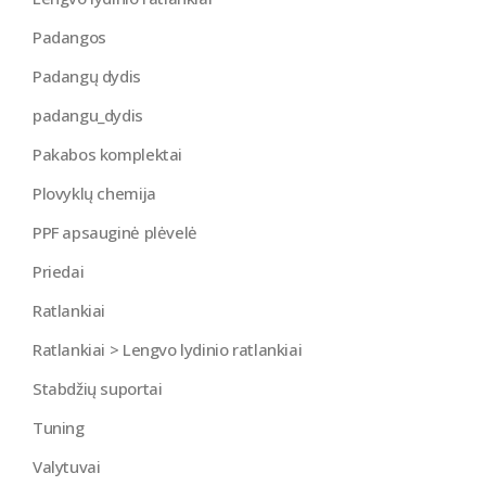
Padangos
Padangų dydis
padangu_dydis
Pakabos komplektai
Plovyklų chemija
PPF apsauginė plėvelė
Priedai
Ratlankiai
Ratlankiai > Lengvo lydinio ratlankiai
Stabdžių suportai
Tuning
Valytuvai