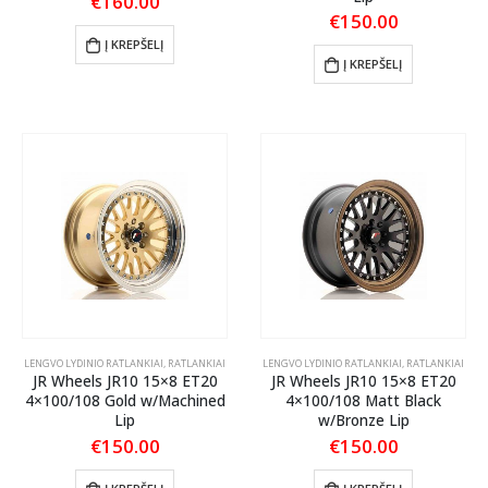
€
160.00
€
150.00
Į KREPŠELĮ
Į KREPŠELĮ
LENGVO LYDINIO RATLANKIAI
,
RATLANKIAI
LENGVO LYDINIO RATLANKIAI
,
RATLANKIAI
JR Wheels JR10 15×8 ET20
JR Wheels JR10 15×8 ET20
4×100/108 Gold w/Machined
4×100/108 Matt Black
Lip
w/Bronze Lip
€
150.00
€
150.00