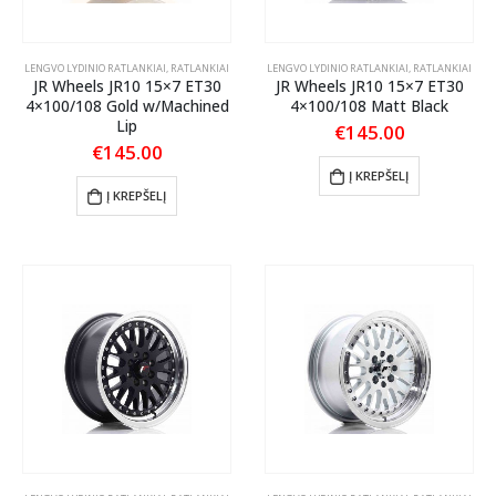
LENGVO LYDINIO RATLANKIAI
,
RATLANKIAI
LENGVO LYDINIO RATLANKIAI
,
RATLANKIAI
JR Wheels JR10 15×7 ET30
JR Wheels JR10 15×7 ET30
4×100/108 Gold w/Machined
4×100/108 Matt Black
Lip
€
145.00
€
145.00
Į KREPŠELĮ
Į KREPŠELĮ