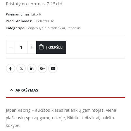
Pristatymo terminas: 7-15 d.d
Prieinamumas:
Liko 6
Produkto kodas:
350e87fd063c
Kategorijos:
Lengvo lydinio ratlankiai
,
Ratlankiai
Į KREPŠELĮ
APRAŠYMAS
Japan Racing – aukštos klasės ratlankių gamintojas. Viena
plačiausių spalvų gamų rinkoje, iškirtiniai dizainai, aukšta
kokybė.