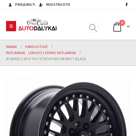
PRISIJUNGTI
REGISTRUOTIS
0
NAMAI
PARDUOTUVĖ
RATLANKIAI
,
LENGVO LYDINIO RATLANKIAI
JR WHEELS JR10 15×7 ET30 4×100/108 MATT BLACK