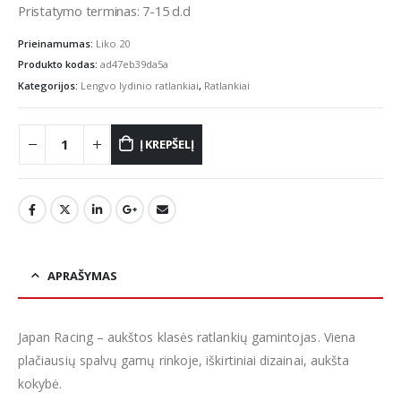
Pristatymo terminas: 7-15 d.d
Prieinamumas:
Liko 20
Produkto kodas:
ad47eb39da5a
Kategorijos:
Lengvo lydinio ratlankiai
,
Ratlankiai
Į KREPŠELĮ
APRAŠYMAS
Japan Racing – aukštos klasės ratlankių gamintojas. Viena
plačiausių spalvų gamų rinkoje, iškirtiniai dizainai, aukšta
kokybė.