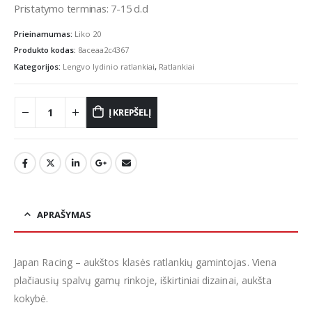
Pristatymo terminas: 7-15 d.d
Prieinamumas:
Liko 20
Produkto kodas:
8aceaa2c4367
Kategorijos:
Lengvo lydinio ratlankiai
,
Ratlankiai
Į KREPŠELĮ
APRAŠYMAS
Japan Racing – aukštos klasės ratlankių gamintojas. Viena
plačiausių spalvų gamų rinkoje, iškirtiniai dizainai, aukšta
kokybė.