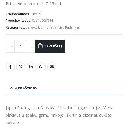
Pristatymo terminas: 7-15 d.d
Prieinamumas:
Liko 20
Produkto kodas:
8ed1e906f964
Kategorijos:
Lengvo lydinio ratlankiai
,
Ratlankiai
Į KREPŠELĮ
APRAŠYMAS
Japan Racing – aukštos klasės ratlankių gamintojas. Viena
plačiausių spalvų gamų rinkoje, iškirtiniai dizainai, aukšta
kokybė.