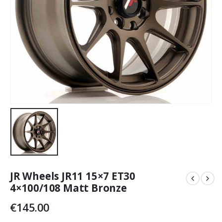
JR Wheels JR11 15×7 ET30
4×100/108 Matt Bronze
€
145.00