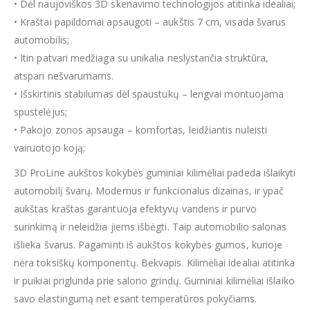
• Dėl naujoviškos 3D skenavimo technologijos atitinka idealiai;
• Kraštai papildomai apsaugoti – aukštis 7 cm, visada švarus
automobilis;
• Itin patvari medžiaga su unikalia neslystančia struktūra,
atspari nešvarumams.
• Išskirtinis stabilumas dėl spaustukų – lengvai montuojama
spustelėjus;
• Pakojo zonos apsauga – komfortas, leidžiantis nuleisti
vairuotojo koją;
3D ProLine aukštos kokybės guminiai kilimėliai padeda išlaikyti
automobilį švarų. Modernus ir funkcionalus dizainas, ir ypač
aukštas kraštas garantuoja efektyvų vandens ir purvo
surinkimą ir neleidžia jiems išbėgti. Taip automobilio salonas
išlieka švarus. Pagaminti iš aukštos kokybės gumos, kurioje
nėra toksiškų komponentų. Bekvapis. Kilimėliai idealiai atitinka
ir puikiai priglunda prie salono grindų. Guminiai kilimėliai išlaiko
savo elastingumą net esant temperatūros pokyčiams.