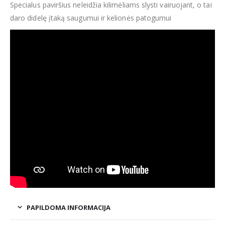
Specialus paviršius neleidžia kilimėliams slysti vairuojant, o tai
daro didelę įtaką saugumui ir kelionės patogumui
PAPILDOMA INFORMACIJA