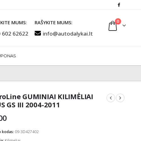
0
KITE MUMS:
RAŠYKITE MUMS:
 602 62622
info@autodalykai.lt
UPONAS
roLine GUMINIAI KILIMĖLIAI
S GS III 2004-2011
00
o kodas:
09-3D427402
ja:
Kilimėliai