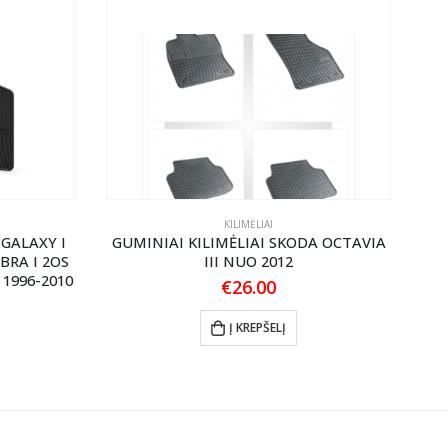
KILIMĖLIAI
 GALAXY I
GUMINIAI KILIMĖLIAI SKODA OCTAVIA
GU
BRA I 2OS
III NUO 2012
NU
 1996-2010
€
26.00
Į KREPŠELĮ