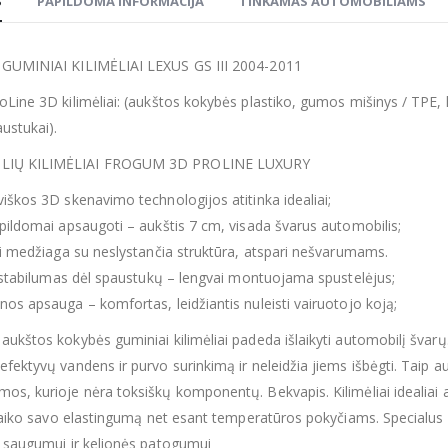
S
PAPILDOMA INFORMACIJA
TINKAMAS AUTOMOBILIAMS
 GUMINIAI KILIMĖLIAI LEXUS GS III 2004-2011
oLine 3D kilimėliai: (aukštos kokybės plastiko, gumos mišinys / TPE,
ustukai).
IŲ KILIMĖLIAI FROGUM 3D PROLINE LUXURY
viškos 3D skenavimo technologijos atitinka idealiai;
apildomai apsaugoti – aukštis 7 cm, visada švarus automobilis;
ari medžiaga su neslystančia struktūra, atspari nešvarumams.
is stabilumas dėl spaustukų – lengvai montuojama spustelėjus;
nos apsauga – komfortas, leidžiantis nuleisti vairuotojo koją;
aukštos kokybės guminiai kilimėliai padeda išlaikyti automobilį švarų
efektyvų vandens ir purvo surinkimą ir neleidžia jiems išbėgti. Taip a
os, kurioje nėra toksiškų komponentų. Bekvapis. Kilimėliai idealiai ati
išlaiko savo elastingumą net esant temperatūros pokyčiams. Specialus pa
ą saugumui ir kelionės patogumui