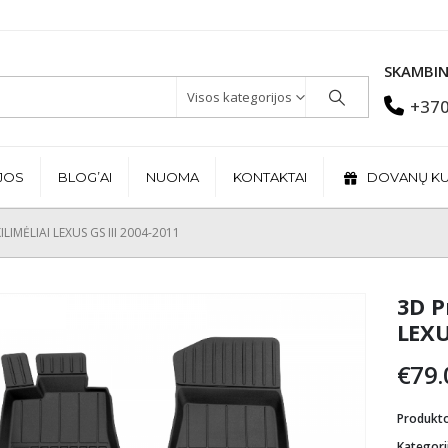
SKAMBIN
Visos kategorijos
+370
JOS
BLOG’AI
NUOMA
KONTAKTAI
DOVANŲ K
LIMĖLIAI LEXUS GS III 2004-2011
3D P
LEXU
€
79.
Produkt
Kategori