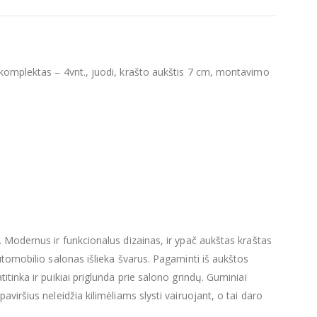
 komplektas – 4vnt., juodi, krašto aukštis 7 cm, montavimo
. Modernus ir funkcionalus dizainas, ir ypač aukštas kraštas
utomobilio salonas išlieka švarus. Pagaminti iš aukštos
tinka ir puikiai priglunda prie salono grindų. Guminiai
viršius neleidžia kilimėliams slysti vairuojant, o tai daro