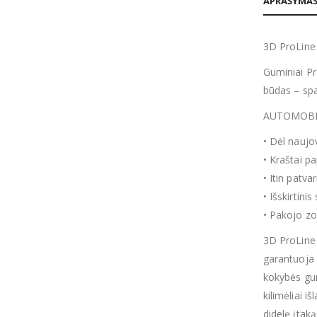
APRAŠYMA
3D ProLine
Guminiai Pr
būdas – spa
AUTOMOBIL
• Dėl naujo
• Kraštai p
• Itin patv
• Išskirtin
• Pakojo zo
3D ProLine 
garantuoja 
kokybės gum
kilimėliai 
didelę įtak