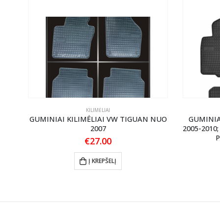
KILIMĖLIAI
X
GUMINIAI KILIMĖLIAI VW TIGUAN NUO
GUMINIA
010
2007
2005-2010
P
€
27.00
Į KREPŠELĮ