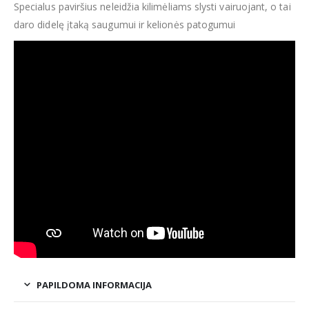
Specialus paviršius neleidžia kilimėliams slysti vairuojant, o tai
daro didelę įtaką saugumui ir kelionės patogumui
PAPILDOMA INFORMACIJA