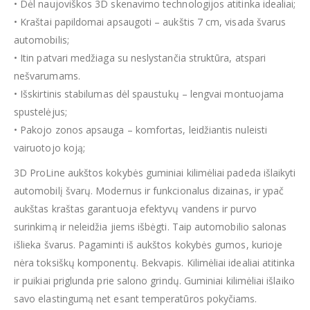
• Dėl naujoviškos 3D skenavimo technologijos atitinka idealiai;
• Kraštai papildomai apsaugoti – aukštis 7 cm, visada švarus
automobilis;
• Itin patvari medžiaga su neslystančia struktūra, atspari
nešvarumams.
• Išskirtinis stabilumas dėl spaustukų – lengvai montuojama
spustelėjus;
• Pakojo zonos apsauga – komfortas, leidžiantis nuleisti
vairuotojo koją;
3D ProLine aukštos kokybės guminiai kilimėliai padeda išlaikyti
automobilį švarų. Modernus ir funkcionalus dizainas, ir ypač
aukštas kraštas garantuoja efektyvų vandens ir purvo
surinkimą ir neleidžia jiems išbėgti. Taip automobilio salonas
išlieka švarus. Pagaminti iš aukštos kokybės gumos, kurioje
nėra toksiškų komponentų. Bekvapis. Kilimėliai idealiai atitinka
ir puikiai priglunda prie salono grindų. Guminiai kilimėliai išlaiko
savo elastingumą net esant temperatūros pokyčiams.