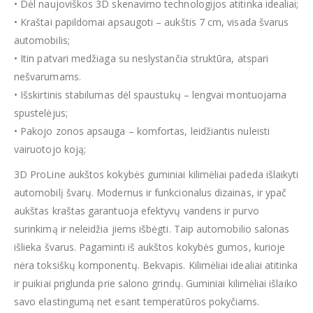
• Dėl naujoviškos 3D skenavimo technologijos atitinka idealiai;
• Kraštai papildomai apsaugoti – aukštis 7 cm, visada švarus
automobilis;
• Itin patvari medžiaga su neslystančia struktūra, atspari
nešvarumams.
• Išskirtinis stabilumas dėl spaustukų – lengvai montuojama
spustelėjus;
• Pakojo zonos apsauga – komfortas, leidžiantis nuleisti
vairuotojo koją;
3D ProLine aukštos kokybės guminiai kilimėliai padeda išlaikyti
automobilį švarų. Modernus ir funkcionalus dizainas, ir ypač
aukštas kraštas garantuoja efektyvų vandens ir purvo
surinkimą ir neleidžia jiems išbėgti. Taip automobilio salonas
išlieka švarus. Pagaminti iš aukštos kokybės gumos, kurioje
nėra toksiškų komponentų. Bekvapis. Kilimėliai idealiai atitinka
ir puikiai priglunda prie salono grindų. Guminiai kilimėliai išlaiko
savo elastingumą net esant temperatūros pokyčiams.