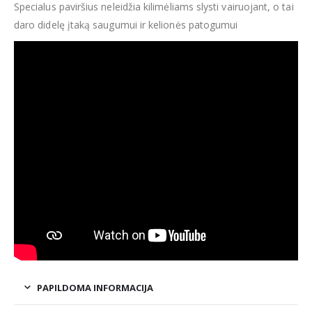
Specialus paviršius neleidžia kilimėliams slysti vairuojant, o tai
daro didelę įtaką saugumui ir kelionės patogumui
PAPILDOMA INFORMACIJA