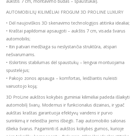
aukštis 7 cm, montavimo būdas – spaustukai).
AUTOMOBILIŲ KILIMĖLIAI FROGUM 3D PROLINE LUXURY
• Dėl naujoviškos 3D skenavimo technologijos atitinka idealiai;
• Kraštai papildomai apsaugoti – aukštis 7 cm, visada švarus
automobilis;
• Itin patvari medžiaga su neslystančia struktūra, atspari
nešvarumams.
• Išskirtinis stabilumas dėl spaustukų – lengvai montuojama
spustelėjus;
• Pakojo zonos apsauga – komfortas, leidžiantis nuleisti
vairuotojo koją;
3D ProLine aukštos kokybės guminiai kilimėliai padeda išlaikyti
automobilį švarų. Modernus ir funkcionalus dizainas, ir ypač
aukštas kraštas garantuoja efektyvų vandens ir purvo
surinkimą ir neleidžia jiems išbėgti. Taip automobilio salonas
išlieka švarus. Pagaminti iš aukštos kokybės gumos, kurioje