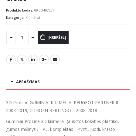
Produkto kodas:
09-3D407251
Kategorija:
Kilimėliai
Į KREPŠELĮ
APRAŠYMAS
3D ProLine GUMINIAI KILIMĖLIAI PEUGEOT PARTNER II
2008-2019; CITROEN BERLINGO II 2008-2018
Guminiai ProLine 3D kilimėliai: (aukštos kokybės plastiko,
gumos mišinys / TPE, komplektas – 4vnt., juodi, krašto