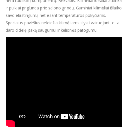
nėra toksiškų komponentų. Bekvapis. Kilimėliai idealiai atitinka
ir puikiai priglunda prie salono grindų. Guminiai kilimėliai išlaiko
savo elastingumą net esant temperatūros pokyčiams.
Specialus paviršius neleidžia kilimėliams slysti vairuojant, o tai
daro didelę įtaką saugumui ir kelionės patogumui