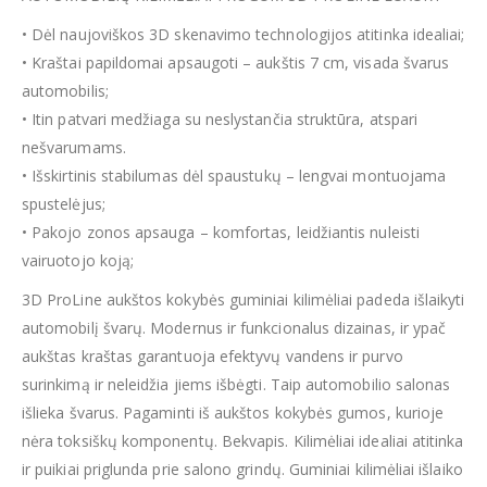
• Dėl naujoviškos 3D skenavimo technologijos atitinka idealiai;
• Kraštai papildomai apsaugoti – aukštis 7 cm, visada švarus
automobilis;
• Itin patvari medžiaga su neslystančia struktūra, atspari
nešvarumams.
• Išskirtinis stabilumas dėl spaustukų – lengvai montuojama
spustelėjus;
• Pakojo zonos apsauga – komfortas, leidžiantis nuleisti
vairuotojo koją;
3D ProLine aukštos kokybės guminiai kilimėliai padeda išlaikyti
automobilį švarų. Modernus ir funkcionalus dizainas, ir ypač
aukštas kraštas garantuoja efektyvų vandens ir purvo
surinkimą ir neleidžia jiems išbėgti. Taip automobilio salonas
išlieka švarus. Pagaminti iš aukštos kokybės gumos, kurioje
nėra toksiškų komponentų. Bekvapis. Kilimėliai idealiai atitinka
ir puikiai priglunda prie salono grindų. Guminiai kilimėliai išlaiko