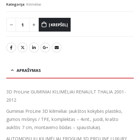
Kategorija:
Kilimėliai
Į KREPŠELĮ
APRAŠYMAS
3D ProLine GUMINIAI KILIMĖLIAI RENAULT THALIA 2001-
2012
Guminiai ProLine 3D kilimėliai: (aukštos kokybės plastiko,
gumos mišinys / TPE, komplektas – 4vnt., juodi, krašto
aukštis 7 cm, montavimo būdas – spaustukai).
AUTOMOBILIŲ KILIMĖLIAI FROGUM 3D PROLINE LUXURY