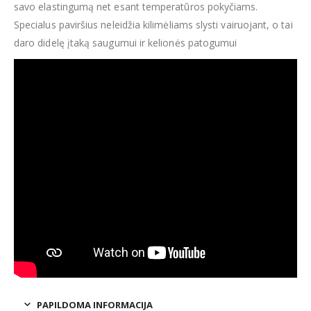
savo elastingumą net esant temperatūros pokyčiams.
Specialus paviršius neleidžia kilimėliams slysti vairuojant, o tai
daro didelę įtaką saugumui ir kelionės patogumui
PAPILDOMA INFORMACIJA