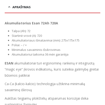
APRAŠYMAS
Akumuliatorius Esan 72Ah 720A
Talpa (Ah): 72
Startinė srovė (A): 720
Akumuliatoriaus išmatavimai (mm): 275x175x175
Poliai: – / +
Minimalus savaiminis išsikrovimas
Akumuliatoriui taikoma 36 mėn garantija
ESAN
akumuliatoriai turi ergonominę rankeną ir integruotą
“magic eye” įkrovos indikatorių, kuris suteikia galimybę greitai
būsenos patikrai
Ca-Ca (kalcio-kalcio) technologija užtikrina minimalią
savaiminę iškrovą
Aukštas teigiamų plokštelių atsparumas korozijai dėka
sustiprintos formulės