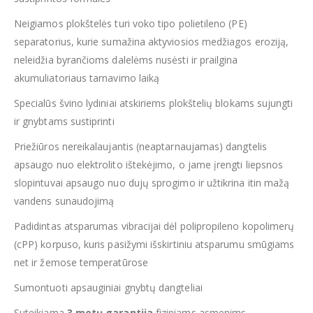
Neigiamos plokštelės turi voko tipo polietileno (PE)
separatorius, kurie sumažina aktyviosios medžiagos eroziją,
neleidžia byrančioms dalelėms nusėsti ir prailgina
akumuliatoriaus tarnavimo laiką
Specialūs švino lydiniai atskiriems plokštelių blokams sujungti
ir gnybtams sustiprinti
Priežiūros nereikalaujantis (neaptarnaujamas) dangtelis
apsaugo nuo elektrolito ištekėjimo, o jame įrengti liepsnos
slopintuvai apsaugo nuo dujų sprogimo ir užtikrina itin mažą
vandens sunaudojimą
Padidintas atsparumas vibracijai dėl polipropileno kopolimerų
(cPP) korpuso, kuris pasižymi išskirtiniu atsparumu smūgiams
net ir žemose temperatūrose
Sumontuoti apsauginiai gnybtų dangteliai
Suteikiama
3 metų garantija
fiziniams asmenims,