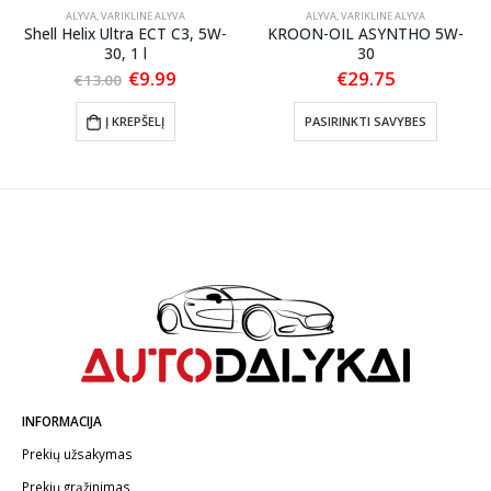
ALYVA
,
VARIKLINĖ ALYVA
ALYVA
,
VARIKLINĖ ALYVA
Shell Helix Ultra ECT C3, 5W-
KROON-OIL ASYNTHO 5W-
30, 1 l
30
Original
Current
€
9.99
€
29.75
€
13.00
price
price
This product has multiple variants. The options may be chosen on the product page
was:
is:
Į KREPŠELĮ
PASIRINKTI SAVYBES
€13.00.
€9.99.
INFORMACIJA
Prekių užsakymas
Prekių grąžinimas