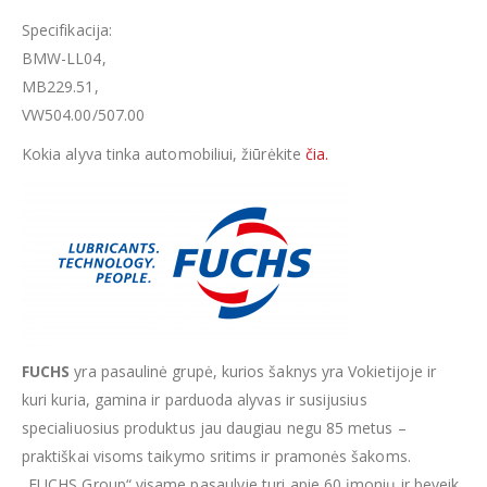
Specifikacija:
BMW-LL04,
MB229.51,
VW504.00/507.00
Kokia alyva tinka automobiliui, žiūrėkite
čia.
FUCHS
yra pasaulinė grupė, kurios šaknys yra Vokietijoje ir
kuri kuria, gamina ir parduoda alyvas ir susijusius
specialiuosius produktus jau daugiau negu 85 metus –
praktiškai visoms taikymo sritims ir pramonės šakoms.
„FUCHS Group“ visame pasaulyje turi apie 60 įmonių ir beveik