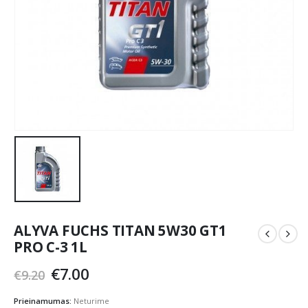
ALYVA FUCHS TITAN 5W30 GT1
PRO C-3 1L
Original
Current
€
7.00
€
9.20
price
price
was:
is:
Prieinamumas:
Neturime