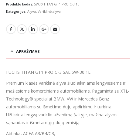
€9.20.
€7.00.
Produkto kodas:
5W30 TITAN GT1 PRO C-3 1L
Kategorijos:
Alyva
,
Variklinė alyva
APRAŠYMAS
FUCHS TITAN GT1 PRO C-3 SAE 5W-30 1L
Premium klasės variklinė alyva šiuolaikiniams lengviesiems ir
mažiesiems komerciniams automobiliams. Pagaminta su XTL-
Technology® specialiai BMW, VW ir Mercedes Benz
automobiliams su išmetimo dujų apdirbimu ir turbina.
Užtikrina lengvą variklio užvedimą šaltyje, mažina alyvos
sąnaudas ir išmetamųjų dujų emisiją.
Atitinka: ACEA A3/B4/C3,