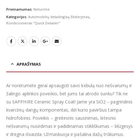
Prieinamumas:
Neturime
Kategorijos:
Automobilių detailing'as
,
Eksterjeras
,
Kondicionieriai "Quick Detailer"
APRAŠYMAS
Ar norėtumėte gerai apsaugoti savo kėbulą nuo nešvarumų ir
žalingo aplinkos poveikio, bet jums tai atrodo sunku? Tik ne
su SAPPHIRE Ceramic Spray Coat! Jame yra SiO2 – pagrindinis
kvarcinių dangų komponentas, dėl kurio paviršius tampa
hidrofobinis. Poveikis – greitesnis sausinimas, lėtesnis
nešvarumų nusėdimas ir padidinamas stikliškumas – blizgesys
ir drėgna išvaizda. Užmaskuoja ir pašalina dažų trūkumus.