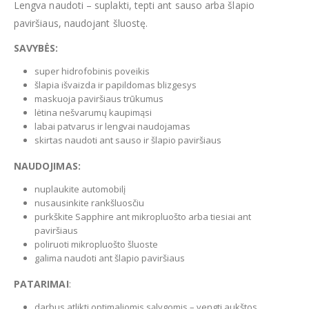
Lengva naudoti – suplakti, tepti ant sauso arba šlapio
paviršiaus, naudojant šluostę.
SAVYBĖS:
super hidrofobinis poveikis
šlapia išvaizda ir papildomas blizgesys
maskuoja paviršiaus trūkumus
lėtina nešvarumų kaupimąsi
labai patvarus ir lengvai naudojamas
skirtas naudoti ant sauso ir šlapio paviršiaus
NAUDOJIMAS:
nuplaukite automobilį
nusausinkite rankšluosčiu
purkškite Sapphire ant mikropluošto arba tiesiai ant
paviršiaus
poliruoti mikropluošto šluoste
galima naudoti ant šlapio paviršiaus
PATARIMAI
:
darbus atlikti optimaliomis sąlygomis – vengti aukštos