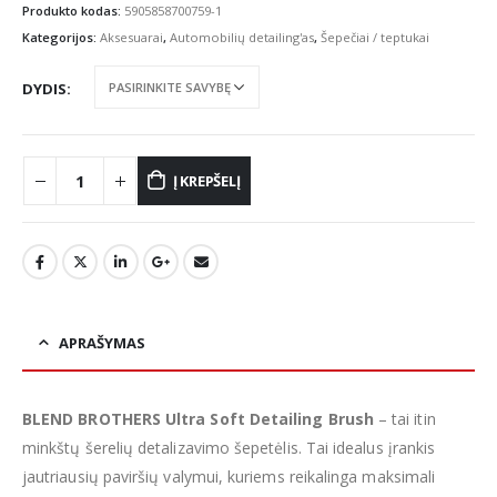
was:
is:
Produkto kodas:
5905858700759-1
€7.71.
€6.55.
Kategorijos:
Aksesuarai
,
Automobilių detailing'as
,
Šepečiai / teptukai
DYDIS
Į KREPŠELĮ
APRAŠYMAS
BLEND BROTHERS Ultra Soft Detailing Brush
– tai itin
minkštų šerelių detalizavimo šepetėlis. Tai idealus įrankis
jautriausių paviršių valymui, kuriems reikalinga maksimali