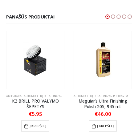
PANAŠŪS PRODUKTAI
AKSESUARAI
,
AUTOMOBILIŲ DETAILING'AS
,
ŠEPEČIAI / TEPTUKAI
AUTOMOBILIŲ DETAILING'AS
,
POLIRAVIMAS
,
POL
K2 BRILL PRO VALYMO
Meguiar’s Ultra Finishing
ŠEPETYS
Polish 205, 945 ml.
:
€
5.95
€
46.00
gh
Į KREPŠELĮ
Į KREPŠELĮ
9