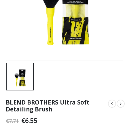
BLEND BROTHERS Ultra Soft
Detailing Brush
Original
Current
€
6.55
€
7.71
price
price