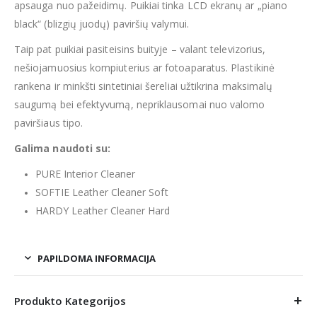
apsauga nuo pažeidimų. Puikiai tinka LCD ekranų ar „piano
black“ (blizgių juodų) paviršių valymui.
Taip pat puikiai pasiteisins buityje – valant televizorius,
nešiojamuosius kompiuterius ar fotoaparatus. Plastikinė
rankena ir minkšti sintetiniai šereliai užtikrina maksimalų
saugumą bei efektyvumą, nepriklausomai nuo valomo
paviršiaus tipo.
Galima naudoti su:
PURE Interior Cleaner
SOFTIE Leather Cleaner Soft
HARDY Leather Cleaner Hard
PAPILDOMA INFORMACIJA
Produkto Kategorijos