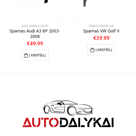
AUDI
,
KĖBULO DALYS
KĖBULO DALYS
,
VW
Sparnas Audi A3 8P 2003-
Sparnas VW Golf V
S
2008
€
39.99
€
49.99
Į KREPŠELĮ
Į KREPŠELĮ