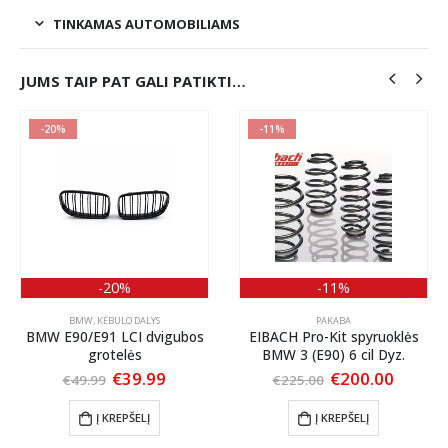
TINKAMAS AUTOMOBILIAMS
JUMS TAIP PAT GALI PATIKTI…
-11%
-11%
PAKABA
IŠNEŠIMO KEITIKLIAI
,
RATLANKIAI
os
EIBACH Pro-Kit spyruoklės
Ratų platintojų komplektas
BMW 3 (E90) 6 cil Dyz.
BMW E serijai 2×20 mm
5X120 72,6/72,6
rent
Original
Current
€
200.00
€
225.00
ce
price
price
€
65.00
was:
is:
Į KREPŠELĮ
.99.
€225.00.
€200.00.
Į KREPŠELĮ