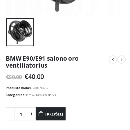
BMW E90/E91 salono oro
ventiliatorius
Original
Current
€
40.00
€
50.00
price
price
was:
is:
Produkto kodas:
2001NU-2-1
€50.00.
€40.00.
Kategorijos:
Bmw
,
Kėbulo dalys
Į KREPŠELĮ